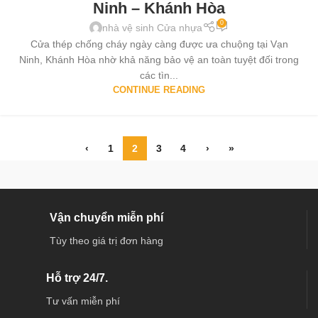
Ninh – Khánh Hòa
0
nhà vệ sinh Cửa nhựa
Cửa thép chống cháy ngày càng được ưa chuộng tại Vạn
Ninh, Khánh Hòa nhờ khả năng bảo vệ an toàn tuyệt đối trong
các tìn...
CONTINUE READING
‹
1
2
3
4
›
»
Vận chuyển miễn phí
Tùy theo giá trị đơn hàng
Hỗ trợ 24/7.
Tư vấn miễn phí