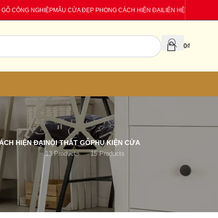
 GỖ CÔNG NGHIỆP
MẪU CỬA ĐẸP PHONG CÁCH HIỆN ĐẠI
LIÊN HỆ
0
₫
CH HIỆN ĐẠI
NỘI THẤT GỖ
PHỤ KIỆN CỬA
13 Products
15 Products