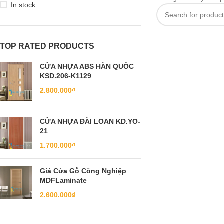
In stock
TOP RATED PRODUCTS
CỬA NHỰA ABS HÀN QUỐC
KSD.206-K1129
2.800.000
₫
CỬA NHỰA ĐÀI LOAN KD.YO-
21
1.700.000
₫
Giá Cửa Gỗ Công Nghiệp
MDFLaminate
2.600.000
₫