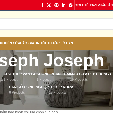
GIỚI THIỆU
SẢN PHẨM
SÀN
HỤ KIỆN CỬA
BÁO GIÁ
TIN TỨC
THƯỚC LỖ BAN
seph Joseph
CỬA THÉP VÂN GỖ
KHÔNG PHÂN LOẠI
MẪU CỬA ĐẸP PHONG CÁ
cts
1 Product
1 Product
19 Products
SÀN GỖ CÔNG NGHIỆP
TỦ BẾP NHỰA
8 Products
12 Products
 Brand
/
Joseph Joseph
phẩm nào khớp với lựa chọn của bạn.