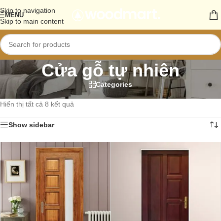
Skip to navigation
MENU
Skip to main content
Cửa gỗ tự nhiên
Categories
Trang chủ
/
Sản phẩm
/
Cửa gỗ
/
Cửa gỗ tự nhiên
Hiển thị tất cả 8 kết quả
Show sidebar