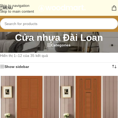
Skip to navigation
MENU
Skip to main content
Cửa nhựa Đài Loan
Categories
Trang chủ
/
Sản phẩm
/
Cửa nhựa
/
Cửa nhựa Đài Loan
Hiển thị 1–12 của 35 kết quả
Show sidebar