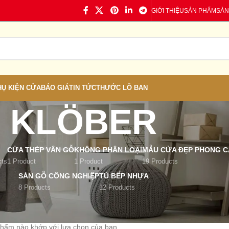
GIỚI THIỆU
SẢN PHẨM
SÀN
HỤ KIỆN CỬA
BÁO GIÁ
TIN TỨC
THƯỚC LỖ BAN
KLÖBER
CỬA THÉP VÂN GỖ
KHÔNG PHÂN LOẠI
MẪU CỬA ĐẸP PHONG CÁ
cts
1 Product
1 Product
19 Products
SÀN GỖ CÔNG NGHIỆP
TỦ BẾP NHỰA
8 Products
12 Products
 Brand
/
KLÖBER
phẩm nào khớp với lựa chọn của bạn.