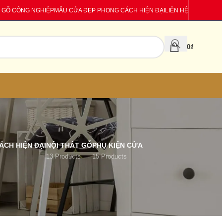
 GỖ CÔNG NGHIỆP
MẪU CỬA ĐẸP PHONG CÁCH HIỆN ĐẠI
LIÊN HỆ
0
₫
CH HIỆN ĐẠI
NỘI THẤT GỖ
PHỤ KIỆN CỬA
13 Products
15 Products