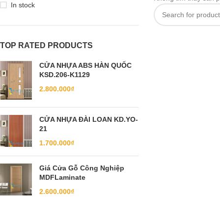
In stock
TOP RATED PRODUCTS
CỬA NHỰA ABS HÀN QUỐC
KSD.206-K1129
2.800.000
₫
CỬA NHỰA ĐÀI LOAN KD.YO-
21
1.700.000
₫
Giá Cửa Gỗ Công Nghiệp
MDFLaminate
2.600.000
₫