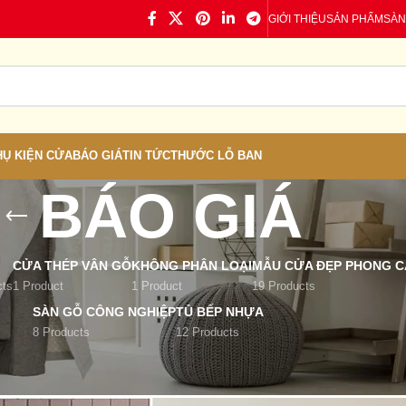
GIỚI THIỆU
SẢN PHẨM
SÀN
HỤ KIỆN CỬA
BÁO GIÁ
TIN TỨC
THƯỚC LỖ BAN
BÁO GIÁ
CỬA THÉP VÂN GỖ
KHÔNG PHÂN LOẠI
MẪU CỬA ĐẸP PHONG CÁ
cts
1 Product
1 Product
19 Products
SÀN GỖ CÔNG NGHIỆP
TỦ BẾP NHỰA
8 Products
12 Products
/
BÁO GIÁ
Show
9
12