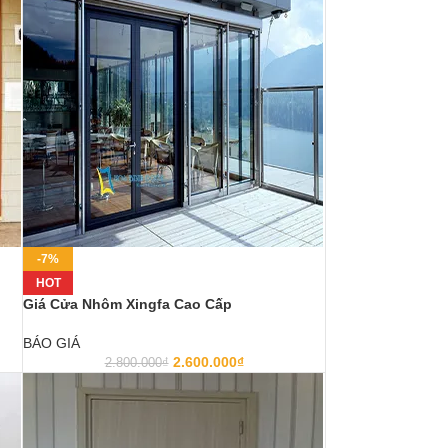
-7%
HOT
Giá Cửa Nhôm Xingfa Cao Cấp
BÁO GIÁ
2.600.000
₫
2.800.000
₫