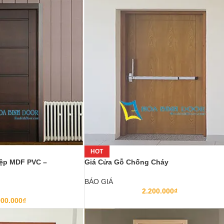
HOT
ệp MDF PVC –
Giá Cửa Gỗ Chống Cháy
BÁO GIÁ
2.200.000
₫
900.000
₫