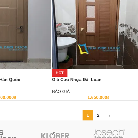
HOT
 Hàn Quốc
Giá Cửa Nhựa Đài Loan
BÁO GIÁ
800.000
₫
1.650.000
₫
1
2
→