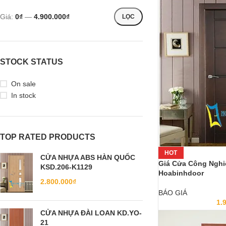
Giá:
0₫
—
4.900.000₫
LỌC
STOCK STATUS
On sale
In stock
TOP RATED PRODUCTS
HOT
CỬA NHỰA ABS HÀN QUỐC
Giá Cửa Công Nghi
KSD.206-K1129
Hoabinhdoor
2.800.000
₫
BÁO GIÁ
1.
CỬA NHỰA ĐÀI LOAN KD.YO-
21