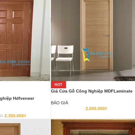
HOT
Giá Cửa Gỗ Công Nghiệp MDFLaminate
ghiệp Hdfveneer
BÁO GIÁ
2.600.000
₫
2.350.000
₫
0
₫