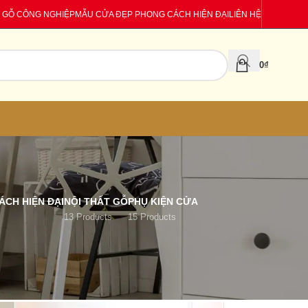
 GỖ CÔNG NGHIỆP
MẪU CỬA ĐẸP PHONG CÁCH HIỆN ĐẠI
LIÊN HỆ
0
₫
CH HIỆN ĐẠI
NỘI THẤT GỖ
PHỤ KIỆN CỬA
13 Products
15 Products
18
24