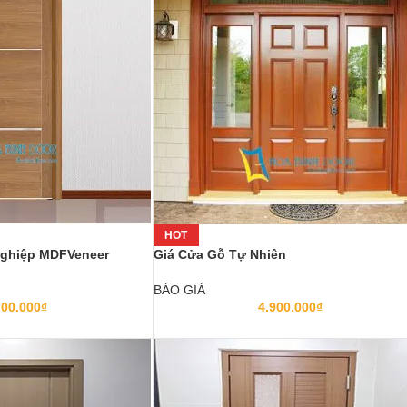
HOT
Nghiệp MDFVeneer
Giá Cửa Gỗ Tự Nhiên
BÁO GIÁ
700.000
₫
4.900.000
₫