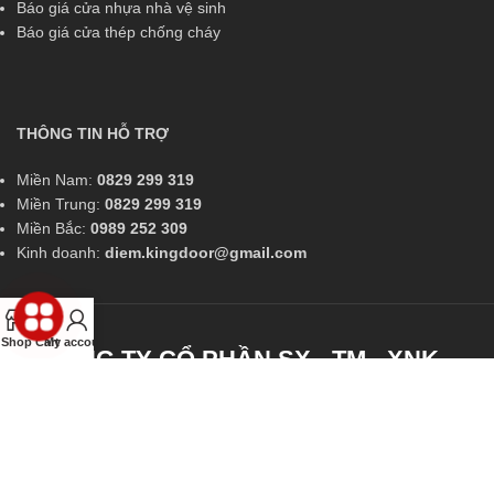
Báo giá cửa nhựa nhà vệ sinh
Báo giá cửa thép chống cháy
THÔNG TIN HỖ TRỢ
Miền Nam:
0829 299 319
Miền Trung:
0829 299 319
Miền Bắc:
0989 252 309
Kinh doanh:
diem.kingdoor@gmail.com
Shop
Cart
My account
CÔNG TY CỔ PHẦN SX - TM - XNK -
KINGDOOR
Showroom 1: 731 Lê Hồng Phong, Phường Phước Long, Nha Trang,
Khánh Hòa