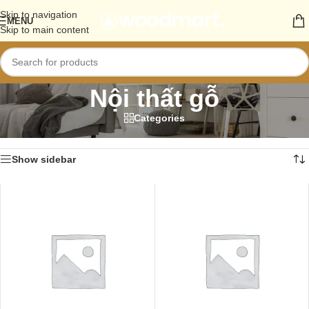
Skip to navigation
MENU
Skip to main content
Nội thất gỗ
Categories
Trang chủ
/
Sản phẩm
/
Nội thất gỗ
Hiển thị 1–12 của 13 kết quả
Show sidebar