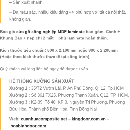
– Sản xuất nhanh
– Đa màu sắc, nhiều kiểu dáng => phù hợp với tất cả nội thất,
không gian.
Báo giá
cửa gỗ công nghiệp MDF laminate
bao gồm: Cánh +
Khung Bao + nẹp chỉ 2 mặt + phủ laminate hoàn thiện.
Kích thước tiêu chuẩn: 800 x 2.100mm hoặc 900 x 2.200mm
(Hoặc theo kích thước thực tế tại công trình).
Quý khách vui lòng liên hệ ngay để được tư vấn.
HỆ THỐNG XƯỞNG SẢN XUẤT
Xưởng 1 :
35/T2 Vườn Lài, P. An Phú Đông, Q. 12, Tp.HCM
Xưởng 2 :
Số 361 TX25, Phường Thạnh Xuân, Q12, TP. HCM.
Xưởng 3 :
K2-39, Tổ 48, KP 3, Nguyễn Tri Phương, Phường
Bửu Hòa, Thành phố Biên Hoà, Tỉnh Đồng Nai
Web:
cuanhuacomposite.net
–
kingdoor.com.vn
–
hoabinhdoor.com