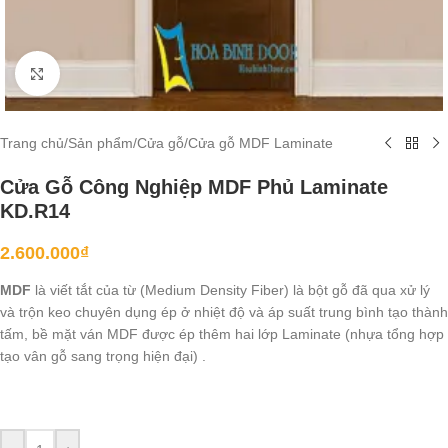
Click to enlarge
Trang chủ
/
Sản phẩm
/
Cửa gỗ
/
Cửa gỗ MDF Laminate
Cửa Gỗ Công Nghiệp MDF Phủ Laminate
KD.R14
2.600.000
₫
MDF
là viết tắt của từ (Medium Density Fiber) là bột gỗ đã qua xử lý
và trộn keo chuyên dụng ép ở nhiệt độ và áp suất trung bình tạo thành
tấm, bề mặt ván MDF được ép thêm hai lớp Laminate (nhựa tổng hợp
tạo vân gỗ sang trọng hiện đại) .