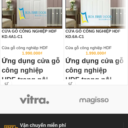
CỬA GỖ CÔNG NGHIỆP HDF
CỬA GỖ CÔNG NGHIỆP HDF
KD.4A1-C1
KD.6A-C1
Cửa gỗ công nghiệp HDF
Cửa gỗ công nghiệp HDF
1.990.000
₫
1.990.000
₫
Ứng dụng
cửa gỗ
Ứng dụng
cửa gỗ
công nghiệp
công nghiệp
HDF
trong nội
HDF
trong nội
thất:
thất:
Cửa gỗ công nghiệp HDF
đã thành
Cửa gỗ công nghiệp HDF
đã thành
chuẩn mực cửa thông phòng, cửa
chuẩn mực cửa thông phòng, cửa
văn phòng trong các công trình công
văn phòng trong các công trình công
nghiệp và dân dụng như chung cư,
nghiệp và dân dụng như chung cư,
Biệt thự, nhà phố ở các nước tiên
Biệt thự, nhà phố ở các nước tiên
Vận chuyển miễn phí