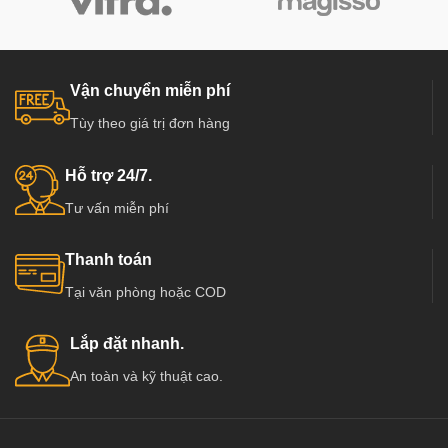
chuẩn mực cửa thông phòng, cửa
chuẩn mực cửa thông phòng, cửa
văn phòng trong các công trình công
văn phòng trong các công trình công
nghiệp và dân dụng như chung cư,
nghiệp và dân dụng như chung cư,
Biệt thự, nhà phố ở các nước tiên
Biệt thự, nhà phố ở các nước tiên
Vận chuyển miễn phí
tiến như Mỹ, Hàn Quốc, Nhật Bản…
tiến như Mỹ, Hàn Quốc, Nhật Bản…
Tùy theo giá trị đơn hàng
Đặc biệt đã và đang dần phát triển
Đặc biệt đã và đang dần phát triển
mạnh ở Việt Nam, có các đơn vị
mạnh ở Việt Nam, có các đơn vị
cung cấp hàng chất lượng và uy tín
cung cấp hàng chất lượng và uy tín
Hỗ trợ 24/7.
hàng đầu tại Việt Nam như :
hàng đầu tại Việt Nam như :
Tư vấn miễn phí
Kingdoor, Hoabinhdoor…
Kingdoor, Hoabinhdoor…
Thanh toán
Tại văn phòng hoặc COD
Lắp đặt nhanh.
An toàn và kỹ thuật cao.