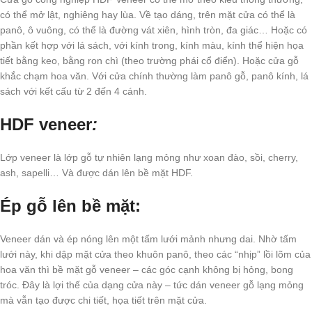
có thể mở lật, nghiêng hay lùa. Về tạo dáng, trên mặt cửa có thể là
panô, ô vuông, có thể là đường vát xiên, hình tròn, đa giác… Hoặc có
phần kết hợp với lá sách, với kính trong, kính màu, kính thể hiện họa
tiết bằng keo, bằng ron chì (theo trường phái cổ điển). Hoặc cửa gỗ
khắc chạm hoa văn. Với cửa chính thường làm panô gỗ, panô kính, lá
sách với kết cấu từ 2 đến 4 cánh.
HDF veneer
:
Lớp veneer là lớp gỗ tự nhiên lạng mỏng như xoan đào, sồi, cherry,
ash, sapelli… Và được dán lên bề mặt HDF.
Ép gỗ lên bề mặt:
Veneer dán và ép nóng lên một tấm lưới mảnh nhưng dai. Nhờ tấm
lưới này, khi dập mặt cửa theo khuôn panô, theo các “nhịp” lồi lõm của
hoa văn thì bề mặt gỗ veneer – các góc cạnh không bị hỏng, bong
tróc. Đây là lợi thế của dạng cửa này – tức dán veneer gỗ lạng mỏng
mà vẫn tạo được chi tiết, họa tiết trên mặt cửa.