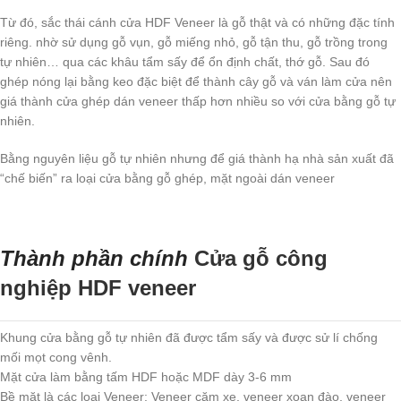
Từ đó, sắc thái cánh cửa HDF Veneer là gỗ thật và có những đặc tính
riêng. nhờ sử dụng gỗ vụn, gỗ miếng nhỏ, gỗ tận thu, gỗ trồng trong
tự nhiên… qua các khâu tẩm sấy để ổn định chất, thớ gỗ. Sau đó
ghép nóng lại bằng keo đặc biệt để thành cây gỗ và ván làm cửa nên
giá thành cửa ghép dán veneer thấp hơn nhiều so với cửa bằng gỗ tự
nhiên.
Bằng nguyên liệu gỗ tự nhiên nhưng để giá thành hạ nhà sản xuất đã
“chế biến” ra loại cửa bằng gỗ ghép, mặt ngoài dán veneer
Thành phần chính
Cửa gỗ công
nghiệp HDF veneer
Khung cửa bằng gỗ tự nhiên đã được tẩm sấy và được sử lí chống
mối mọt cong vênh.
Mặt cửa làm bằng tấm HDF hoặc MDF dày 3-6 mm
Bề mặt là các loại Veneer: Veneer căm xe, veneer xoan đào, veneer