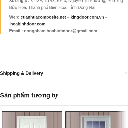
Xưởng 3 :
K2-39, Tổ 48, KP 3, Nguyễn Tri Phương, Phường
Bửu Hòa, Thành phố Biên Hoà, Tỉnh Đồng Nai
Web:
cuanhuacomposite.net
–
kingdoor.com.vn
–
hoabinhdoor.com
Email : dongpham.hoabinhdoor@gmail.com
Shipping & Delivery
Sản phẩm tương tự