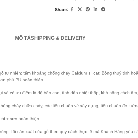
Share:
MÔ TẢ
SHIPPING & DELIVERY
ự nhiên; tấm khoáng chống cháy Calcium silicat; Bông thuỷ tinh hoặ
sơn phủ PU hoàn thiện.
ụi và có ưu điểm là độ bền cao, tính dẫn nhiệt thấp, khả năng cách âm, 
phòng cháy chữa cháy, các tiêu chuẩn về xây dựng, tiêu chuẩn đo lườ
hỉ + sơn hoàn thiện.
ng Tôi sản xuất cửa gỗ theo quy cách thực tế mà Khách Hàng yêu câ