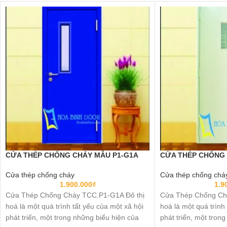
CỬA THÉP CHỐNG CHÁY MẪU P1-G1A
CỬA THÉP CHỐNG 
Cửa thép chống cháy
Cửa thép chống chá
1.900.000
₫
1.9
Cửa Thép Chống Cháy TCC.P1-G1A Đô thị
Cửa Thép Chống Ch
hoá là một quá trình tất yếu của một xã hội
hoá là một quá trình
phát triển, một trong những biểu hiện của
phát triển, một tron