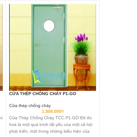
CỬA THÉP CHỐNG CHÁY P1-GO
-6%
HOT
Cửa thép chống cháy
Giá Cửa Gỗ Côn
1.900.000
₫
hị
Cửa Thép Chống Cháy TCC.P1-GO Đô thị
BÁO GIÁ
hoá là một quá trình tất yếu của một xã hội
2.490.
phát triển, một trong những biểu hiện của