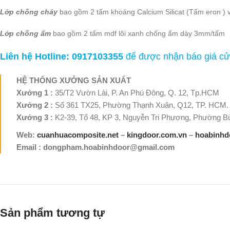
Lớp chống cháy
bao gồm 2 tấm khoáng Calcium Silicat (Tấm eron ) 
Lớp chống ẩm
bao gồm 2 tấm mdf lõi xanh chống ẩm dày 3mm/tấm
Liên hệ Hotline: 0917103355
để được nhận báo giá cử
HỆ THỐNG XƯỞNG SẢN XUẤT
Xưởng 1 :
35/T2 Vườn Lài, P. An Phú Đông, Q. 12, Tp.HCM
Xưởng 2 :
Số 361 TX25, Phường Thạnh Xuân, Q12, TP. HCM.
Xưởng 3 :
K2-39, Tổ 48, KP 3, Nguyễn Tri Phương, Phường Bử
Web:
cuanhuacomposite.net
–
kingdoor.com.vn
–
hoabinhd
Email : dongpham.hoabinhdoor@gmail.com
Sản phẩm tương tự