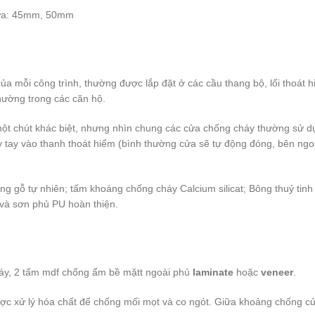
 cửa: 45mm, 50mm
kế của mỗi công trình, thường được lắp đặt ở các cầu thang bộ, lối thoá
hường trong các căn hộ.
ột chút khác biệt, nhưng nhìn chung các cửa chống cháy thường sử dụn
y tay vào thanh thoát hiểm (bình thường cửa sẽ tự động đóng, bên ngo
 gỗ tự nhiên; tấm khoáng chống cháy Calcium silicat; Bông thuỷ tinh
 và sơn phủ PU hoàn thiện.
áy, 2 tấm mdf chống ẩm bề mặtt ngoài phủ
laminate
hoặc
veneer
.
c xử lý hóa chất để chống mối mọt và co ngót. Giữa khoảng chống củ