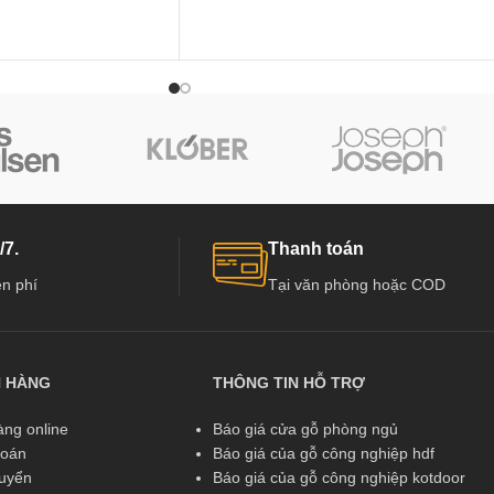
 là việc phát triển cơ sở
việc đô thị hoá chính là việc phát triển cơ s
a mạnh mẽ tại các thành
hạ tầng đang diễn ra mạnh mẽ tại các thàn
c ta, các công trình
phố trọng điểm ở nước ta, các công trình
 chung cư,…mọc lên
giao thông, cao ốc, chung cư,…mọc lên
 sử dụng các thiết bị
khắp mọi nơi. Và việc sử dụng các thiết bị
đó có Cửa Thép Chống
chống cháy, trong đó có Cửa Thép Chống
a ...
Cháy TCC.P1-G1B1 “cửa ...
/7.
Thanh toán
n phí
Tại văn phòng hoặc COD
N HÀNG
THÔNG TIN HỖ TRỢ
ng online
Báo giá cửa gỗ phòng ngủ
toán
Báo giá của gỗ công nghiệp hdf
huyển
Báo giá của gỗ công nghiệp kotdoor