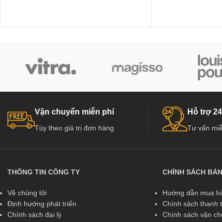
việc đô thị hoá chính là việc phát triển cơ sở
việc đô thị hoá chính
hạ tầng đang diễn ra mạnh mẽ tại các thành
hạ tầng đang diễn r
phố trọng điểm ở nước ta, các công trình
phố trọng điểm ở nướ
giao thông, cao ốc, chung cư,…mọc lên
giao thông, cao ốc,
khắp mọi nơi. Và việc sử dụng các thiết bị
khắp mọi nơi. Và việc
chống cháy, trong đó có Cửa Thép Chống
chống cháy, trong 
Cháy TCC.P1G1A “cửa ...
Cháy TCC.P1G1B “cử
Vận chuyển miễn phí
Hỗ trợ 24
Tùy theo giá trị đơn hàng
Tư vấn miễ
THÔNG TIN CÔNG TY
CHÍNH SÁCH BÁ
Về chúng tôi
Hướng dẫn mua hà
Định hướng phát triển
Chính sách thanh 
Chính sách đại lý
Chính sách vận c