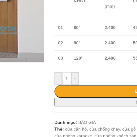
CHÁY
(
(mm)
01
60’
2.400
4
02
90’
2.400
5
03
120’
2.400
5
-
+
Danh mục:
BÁO GIÁ
Thẻ:
cửa căn hộ
,
cửa chống cháy
,
cửa gỗ
cửa phòng karaoke
,
cửa phòng khách sạn