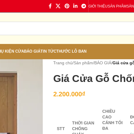
GIỚI THIỆU
SẢN PHẨM
SÀN
HỤ KIỆN CỬA
BÁO GIÁ
TIN TỨC
THƯỚC LỖ BAN
Trang chủ
/
Sản phẩm
/
BÁO GIÁ
/
Giá cửa g
Giá Cửa Gỗ Chố
2.200.000
₫
CHIỀU
CAO
Đ
CÁNH TỐI
C
THỜI GIAN
ĐA
STT
CHỐNG