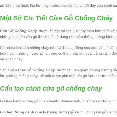
út, 120 phút hoặc lâu hơn tùy thuộc vào vật liệu và độ dày của cánh
Một Số Chi Tiết Cửa Gỗ Chống Cháy
Cửa Gỗ Chống Cháy
được lắp đặt tại các vị trí tuỳ theo bản thiết 
những loại cửa vân gỗ thì có thể sử dụng như cửa thông phòng bình t
Có nhiều loại cửa chống cháy nên cách hoạt động của cửa có thể có m
hoả hoạn, những người phía trong có thể thoát ra ngoài bằng cách đẩ
để ngăn cháy.
Sản phẩm
Cửa Gỗ Chống Cháy
được cấu tạo gồm: Khung xương bằng
ồn; gioăng chống cháy; bề mặt được phủ một lớp gỗ Verneer tự nhiên
Cấu tạo cánh cửa gỗ chống cháy
Lõi làm bằng xương gỗ ghép thanh, Honeycomb, 2 tấm eron chống ch
Lõi bên trong cánh cửa
là khung xương gỗ cứng với nguồn gỗ đã đượ