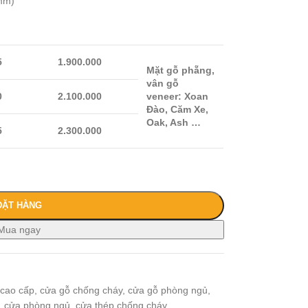
mm)
5
1.900.000
Mặt gỗ phẵng,
vân gỗ
0
2.100.000
veneer: Xoan
Đào, Căm Xe,
Oak, Ash …
5
2.300.000
ĐẶT HÀNG
Mua ngay
 cao cấp
,
cửa gỗ chống cháy
,
cửa gỗ phòng ngủ
,
,
cửa phòng ngủ
,
cửa thép chống cháy