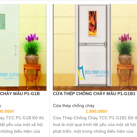
CHÁY MẪU P1-G1B
CỬA THÉP CHỐNG CHÁY MẪU P1-G1B1
y
Cửa thép chống cháy
00.000
₫
1.900.000
₫
áy TCC.P1-G1B Đô thị
Cửa Thép Chống Cháy TCC.P1-G1B1 Đô t
 tất yếu của một xã hội
hoá là một quá trình tất yếu của một xã hội
g những biểu hiện của
phát triển, một trong những biểu hiện của