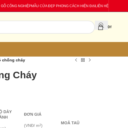
 GỖ CÔNG NGHIỆP
MẪU CỬA ĐẸP PHONG CÁCH HIỆN ĐẠI
LIÊN HỆ
0
₫
ỗ chống cháy
ng Cháy
Ộ DÀY
ĐƠN GIÁ
ÁNH
MOÂ TAÛ
(VNĐ/ m
)
2