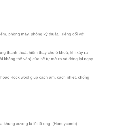
t hiểm, phòng máy, phòng kỹ thuật…riêng đối với
g thanh thoát hiểm thay cho ổ khoá, khi xảy ra
ài không thể vào) cửa sẽ tự mở ra và đóng lại ngay
 hoặc Rock wool giúp cách âm, cách nhiệt, chống
a khung xương là lõi tổ ong (Honeycomb).