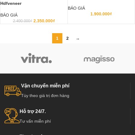
Hdfveneer
BÁO GIÁ
1.900.000
₫
BÁO GIÁ
2.350.000
₫
2.490.000
₫
1
2
→
Vận chuyển miễn phí
Tùy theo giá trị đơn hàng
Hỗ trợ 24/7.
Tư vấn miễn phí