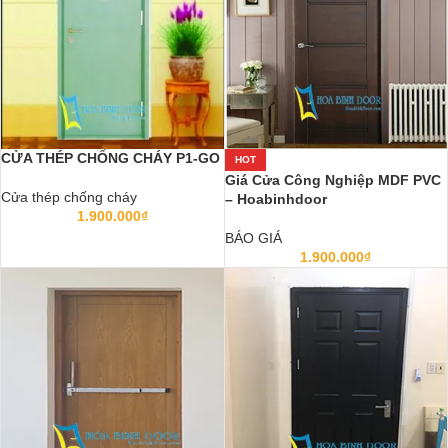
CỬA THÉP CHỐNG CHÁY P1-GO
HOT
Giá Cửa Công Nghiệp MDF PVC
Cửa thép chống cháy
– Hoabinhdoor
1.900.000
₫
BÁO GIÁ
1.900.000
₫