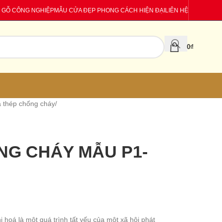
 GỖ CÔNG NGHIỆP
MẪU CỬA ĐẸP PHONG CÁCH HIỆN ĐẠI
LIÊN HỆ
0
₫
 thép chống cháy
/
NG CHÁY MẪU P1-
oá là một quá trình tất yếu của một xã hội phát