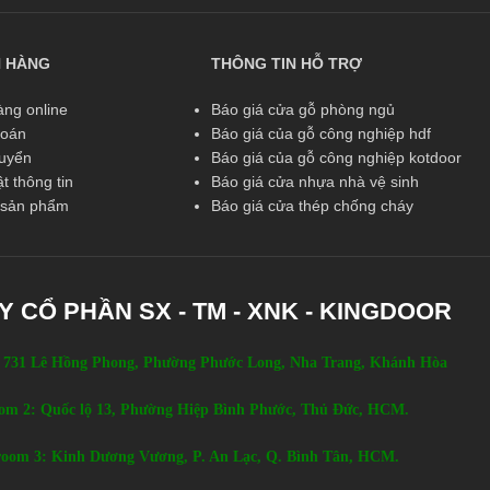
N HÀNG
THÔNG TIN HỖ TRỢ
ng online
Báo giá cửa gỗ phòng ngủ
toán
Báo giá của gỗ công nghiệp hdf
huyển
Báo giá của gỗ công nghiệp kotdoor
t thông tin
Báo giá cửa nhựa nhà vệ sinh
ả sản phẩm
Báo giá cửa thép chống cháy
Y CỔ PHẦN SX - TM - XNK - KINGDOOR
 731 Lê Hồng Phong, Phường Phước Long, Nha Trang, Khánh Hòa
om 2: Quốc lộ 13, Phường Hiệp Bình Phước, Thủ Đức, HCM.
oom 3: Kinh Dương Vương, P. An Lạc, Q. Bình Tân, HCM.