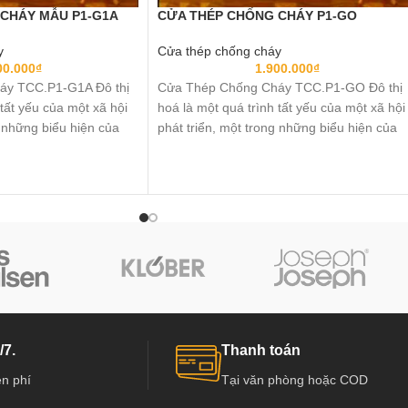
CHÁY MẪU P1-G1A
CỬA THÉP CHỐNG CHÁY P1-GO
y
Cửa thép chống cháy
00.000
₫
1.900.000
₫
áy TCC.P1-G1A Đô thị
Cửa Thép Chống Cháy TCC.P1-GO Đô thị
 tất yếu của một xã hội
hoá là một quá trình tất yếu của một xã hội
g những biểu hiện của
phát triển, một trong những biểu hiện của
 là việc phát triển cơ sở
việc đô thị hoá chính là việc phát triển cơ s
a mạnh mẽ tại các thành
hạ tầng đang diễn ra mạnh mẽ tại các thàn
c ta, các công trình
phố trọng điểm ở nước ta, các công trình
 chung cư,…mọc lên
giao thông, cao ốc, chung cư,…mọc lên
 sử dụng các thiết bị
khắp mọi nơi. Và việc sử dụng các thiết bị
đó có Cửa Thép Chống
chống cháy, trong đó có Cửa Thép Chống
a ...
Cháy TCC.P1-GO “cửa ...
/7.
Thanh toán
n phí
Tại văn phòng hoặc COD