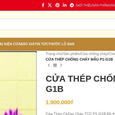
GIỚI THIỆU
SẢN PHẨM
SÀN
HỤ KIỆN CỬA
BÁO GIÁ
TIN TỨC
THƯỚC LỖ BAN
Trang chủ
/
Sản phẩm
/
Cửa chống cháy
/
Cửa
CỬA THÉP CHỐNG CHÁY MẪU P1-G1B
CỬA THÉP CHỐ
G1B
1.900.000
₫
Cửa Thép Chống Cháy TCC.P1-G1B Đô thị h