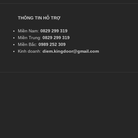
Oak,
03
120’
2.400
55
2.300.000
Ash …
THÔNG TIN HỖ TRỢ
Miền Nam:
0829 299 319
Miền Trung:
0829 299 319
Miền Bắc:
0989 252 309
Kinh doanh:
diem.kingdoor@gmail.com