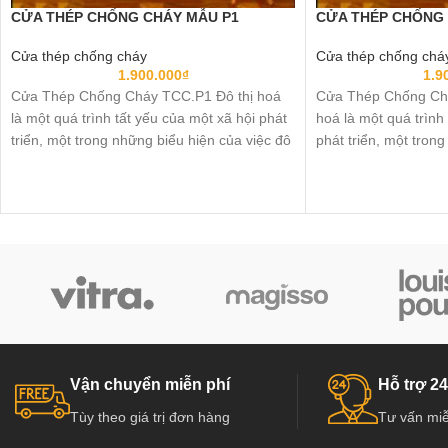
CỬA THÉP CHỐNG CHÁY MẪU P1
CỬA THÉP CHỐNG 
Cửa thép chống cháy
Cửa thép chống chá
1.900.000
₫
1.9
Cửa Thép Chống Cháy TCC.P1 Đô thị hoá
Cửa Thép Chống Ch
là một quá trình tất yếu của một xã hội phát
hoá là một quá trình
triển, một trong những biểu hiện của việc đô
phát triển, một tron
thị hoá chính là việc phát triển cơ sở hạ tầng
việc đô thị hoá chính
đang diễn ra mạnh mẽ tại các thành phố
hạ tầng đang diễn r
trọng điểm ở nước ta, các công trình giao
phố trọng điểm ở nướ
thông, cao ốc, chung cư,…mọc lên khắp mọi
giao thông, cao ốc,
nơi. Và việc sử dụng các thiết bị chống cháy,
khắp mọi nơi. Và việc
trong đó có Cửa Thép Chống Cháy TCC.P1
chống cháy, trong 
“cửa ...
Cháy TCC.P1G1A “cử
Vận chuyển miễn phí
Hỗ trợ 24
Tùy theo giá trị đơn hàng
Tư vấn miễ