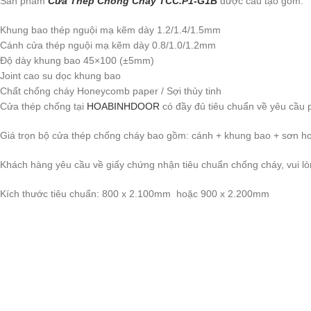
Sản phẩm
Cửa Thép Chống Cháy TCC.P1-G1B
được cấu tạo gồm:
Khung bao thép nguội mạ kẽm dày 1.2/1.4/1.5mm
Cánh cửa thép nguội mạ kẽm dày 0.8/1.0/1.2mm
Độ dày khung bao 45×100 (±5mm)
Joint cao su dọc khung bao
Chất chống cháy Honeycomb paper / Sợi thủy tinh
Cửa thép chống tại
HOABINHDOOR
có đầy đủ tiêu chuẩn về yêu cầu 
Giá trọn bộ cửa thép chống cháy bao gồm: cánh + khung bao + sơn hoà
Khách hàng yêu cầu về giấy chứng nhận tiêu chuẩn chống cháy, vui lò
Kích thước tiêu chuẩn: 800 x 2.100mm hoặc 900 x 2.200mm