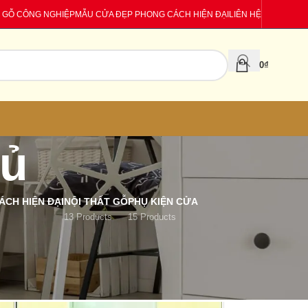
 GỖ CÔNG NGHIỆP
MẪU CỬA ĐẸP PHONG CÁCH HIỆN ĐẠI
LIÊN HỆ
0
₫
gủ
CH HIỆN ĐẠI
NỘI THẤT GỖ
PHỤ KIỆN CỬA
13 Products
15 Products
18
24