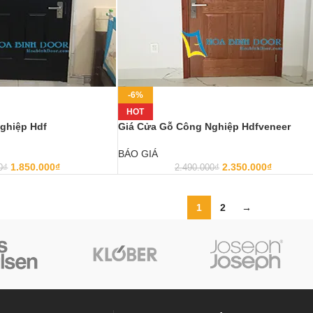
-6%
HOT
ghiệp Hdf
Giá Cửa Gỗ Công Nghiệp Hdfveneer
BÁO GIÁ
1.850.000
₫
2.350.000
₫
0
₫
2.490.000
₫
1
2
→