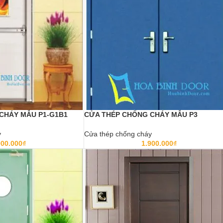
CHÁY MẪU P1-G1B1
CỬA THÉP CHỐNG CHÁY MẪU P3
y
Cửa thép chống cháy
900.000
₫
1.900.000
₫