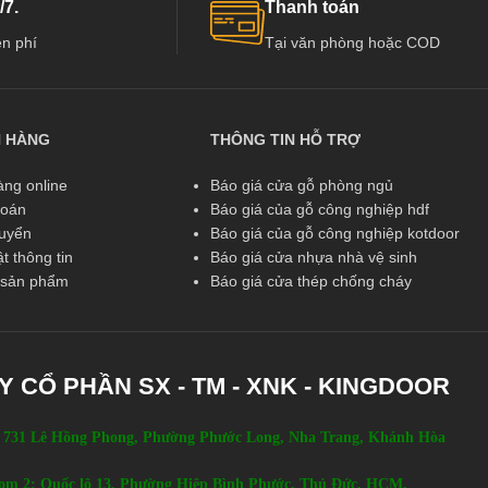
/7.
Thanh toán
n phí
Tại văn phòng hoặc COD
N HÀNG
THÔNG TIN HỖ TRỢ
ng online
Báo giá cửa gỗ phòng ngủ
toán
Báo giá của gỗ công nghiệp hdf
huyển
Báo giá của gỗ công nghiệp kotdoor
t thông tin
Báo giá cửa nhựa nhà vệ sinh
ả sản phẩm
Báo giá cửa thép chống cháy
Y CỔ PHẦN SX - TM - XNK - KINGDOOR
 731 Lê Hồng Phong, Phường Phước Long, Nha Trang, Khánh Hòa
om 2: Quốc lộ 13, Phường Hiệp Bình Phước, Thủ Đức, HCM.