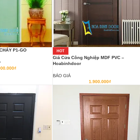
CHÁY P1-GO
HOT
Giá Cửa Công Nghiệp MDF PVC –
y
Hoabinhdoor
900.000
₫
BÁO GIÁ
1.900.000
₫