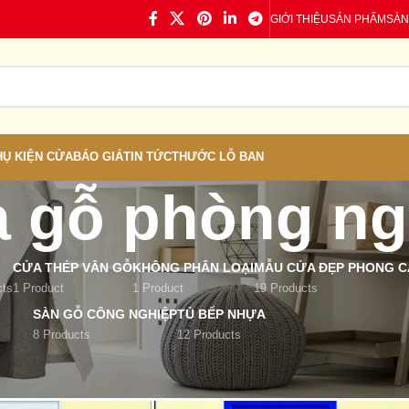
GIỚI THIỆU
SẢN PHẨM
SÀN
HỤ KIỆN CỬA
BÁO GIÁ
TIN TỨC
THƯỚC LỖ BAN
 gỗ phòng n
CỬA THÉP VÂN GỖ
KHÔNG PHÂN LOẠI
MẪU CỬA ĐẸP PHONG CÁ
cts
1 Product
1 Product
19 Products
SÀN GỖ CÔNG NGHIỆP
TỦ BẾP NHỰA
8 Products
12 Products
/
Sản phẩm được gắn thẻ “cửa gỗ phòng ngủ”
Show
9
12