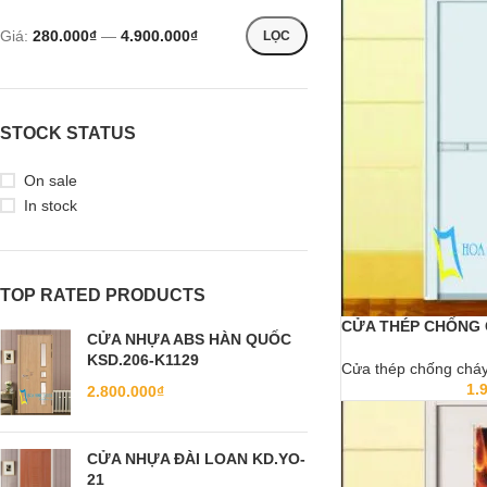
Giá:
280.000₫
—
4.900.000₫
LỌC
STOCK STATUS
On sale
In stock
TOP RATED PRODUCTS
CỬA THÉP CHỐNG 
CỬA NHỰA ABS HÀN QUỐC
KSD.206-K1129
Cửa thép chống chá
1.
2.800.000
₫
CỬA NHỰA ĐÀI LOAN KD.YO-
21