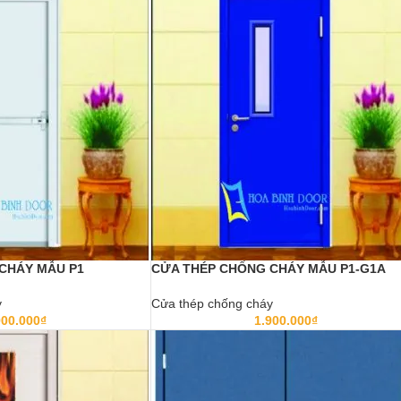
CHÁY MẪU P1
CỬA THÉP CHỐNG CHÁY MẪU P1-G1A
y
Cửa thép chống cháy
900.000
₫
1.900.000
₫