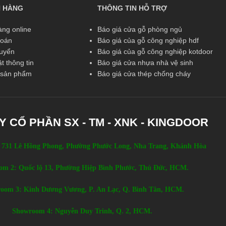
N HÀNG
THÔNG TIN HỖ TRỢ
ng online
Báo giá cửa gỗ phòng ngủ
toán
Báo giá của gỗ công nghiệp hdf
huyển
Báo giá của gỗ công nghiệp kotdoor
t thông tin
Báo giá cửa nhựa nhà vệ sinh
ả sản phẩm
Báo giá cửa thép chống cháy
Y CỔ PHẦN SX - TM - XNK - KINGDOOR
 731 Lê Hồng Phong, Phường Phước Long, Nha Trang, Khánh Hòa
om 2: Quốc lộ 13, Phường Hiệp Bình Phước, Thủ Đức, HCM.
oom 3: Kinh Dương Vương, P. An Lạc, Q. Bình Tân, HCM.
Showroom 4: Nguyễn Duy Trinh, Q. 2, HCM.