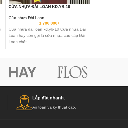
CỬA NHỰA ĐÀI LOAN KD.YB-19
CỬA NHỰA ĐÀI 
Cửa nhựa Đài Loan
Cửa nhựa Đài Lo
1.700.000
₫
i
Cửa nhựa đài loan kd.yb-19 Cửa nhựa Đài
Cửa nhựa đài loa
Loan hay còn gọi là cửa nhựa cao cấp Đài
Loan hay còn gọi
Loan chất
Loan chất
Lắp đặt nhanh.
An toàn và kỹ thuật cao.