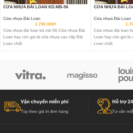
CỬA NHỰA ĐÀI LOAN KD.MB-56
CỬA NHỰA ĐÀI LO
Cửa nhựa Đài Loan
Cửa nhựa Đài Loan
1.700.000
₫
1.7
Cửa nhựa đài loan kd.mb-56 Cửa nhựa Đài
Cửa nhựa đài loan 
Loan hay còn gọi là cửa nhựa cao cấp Đài
Loan hay còn gọi là
Loan chất
Loan chất
Vận chuyển miễn phí
Hỗ trợ 24
Tùy theo giá trị đơn hàng
Tư vấn miễ