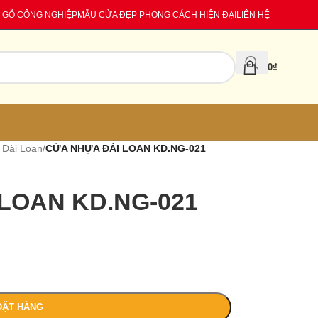
 GỖ CÔNG NGHIỆP
MẪU CỬA ĐẸP PHONG CÁCH HIỆN ĐẠI
LIÊN HỆ
0
₫
 Đài Loan
/
CỬA NHỰA ĐÀI LOAN KD.NG-021
LOAN KD.NG-021
ĐẶT HÀNG