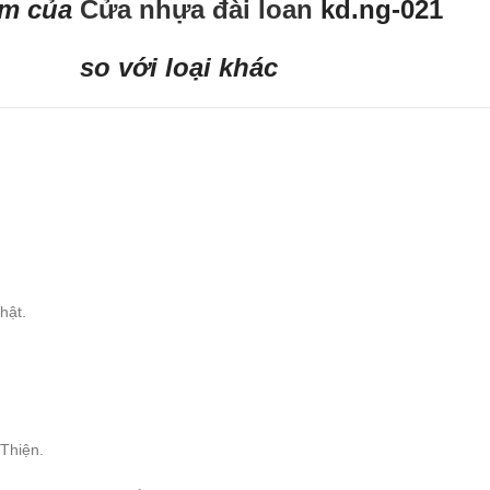
ểm của
Cửa nhựa đài loan
kd.ng-021
so với loại khác
hật.
hiện.