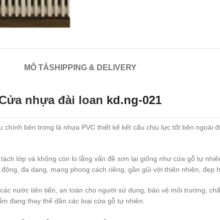
MÔ TẢ
SHIPPING & DELIVERY
Cửa nhựa đài loan
kd.ng-021
 chính bên trong là nhựa PVC thiết kế kết cấu chịu lực tốt bên ngoài
ách lớp và không còn lo lắng vấn đề sơn lại giống như cửa gỗ tự nh
inh động, đa dạng, mang phong cách riêng, gần gũi với thiên nhiên, đẹp hi
c nước tiên tiến, an toàn cho người sử dụng, bảo vệ môi trường, chất
m đang thay thế dần các loại cửa gỗ tự nhiên.