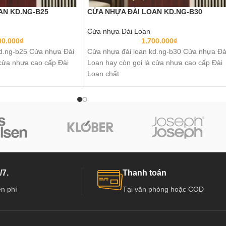
AN KD.NG-B25
CỬA NHỰA ĐÀI LOAN KD.NG-B30
Cửa nhựa Đài Loan
00.000
₫
1.700.000
₫
kd.ng-b25 Cửa nhựa Đài
Cửa nhựa đài loan kd.ng-b30 Cửa nhựa Đà
 cửa nhựa cao cấp Đài
Loan hay còn gọi là cửa nhựa cao cấp Đài
Loan chất
/7.
Thanh toán
n phí
Tại văn phòng hoặc COD