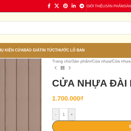
GIỚI THIỆU
SẢN PHẨM
SÀN
HỤ KIỆN CỬA
BÁO GIÁ
TIN TỨC
THƯỚC LỖ BAN
Trang chủ
/
Sản phẩm
/
Cửa nhựa
/
Cửa nhựa
CỬA NHỰA ĐÀI 
1.700.000
₫
-
+