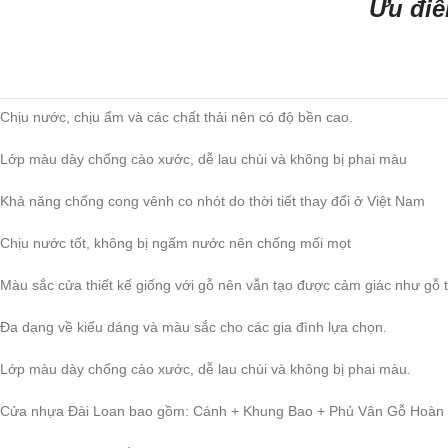
Ưu đi
Chịu nước, chịu ẩm và các chất thải nên có độ bền cao.
Lớp màu dày chống cào xước, dễ lau chùi và không bị phai màu
Khả năng chống cong vênh co nhót do thời tiết thay đổi ở Việt Nam
Chịu nước tốt, không bị ngấm nước nên chống mối mọt
Màu sắc cửa thiết kế giống với gỗ nên vẫn tạo được cảm giác như gỗ t
Đa dạng về kiểu dáng và màu sắc cho các gia đình lựa chọn.
Lớp màu dày chống cào xước, dễ lau chùi và không bị phai màu.
Cửa nhựa Đài Loan bao gồm: Cánh + Khung Bao + Phủ Vân Gỗ Hoàn T