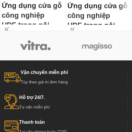
Ứng dụng
cửa gỗ
Ứng dụng
cửa gỗ
công nghiệp
công nghiệp
HDF
trong nội
HDF
trong nội
thất:
thất:
Cửa gỗ công nghiệp HDF
đã thành
Cửa gỗ công nghiệp HDF
đã thành
chuẩn mực cửa thông phòng, cửa
chuẩn mực cửa thông phòng, cửa
văn phòng trong các công trình công
văn phòng trong các công trình công
nghiệp và dân dụng như chung cư,
nghiệp và dân dụng như chung cư,
Biệt thự, nhà phố ở các nước tiên
Biệt thự, nhà phố ở các nước tiên
Vận chuyển miễn phí
tiến như Mỹ, Hàn Quốc, Nhật Bản…
tiến như Mỹ, Hàn Quốc, Nhật Bản…
Tùy theo giá trị đơn hàng
Đặc biệt đã và đang dần phát triển
Đặc biệt đã và đang dần phát triển
mạnh ở Việt Nam, có các đơn vị
mạnh ở Việt Nam, có các đơn vị
cung cấp hàng chất lượng và uy tín
cung cấp hàng chất lượng và uy tín
Hỗ trợ 24/7.
hàng đầu tại Việt Nam như :
hàng đầu tại Việt Nam như :
Tư vấn miễn phí
Kingdoor, Hoabinhdoor…
Kingdoor, Hoabinhdoor…
Thanh toán
Tại văn phòng hoặc COD