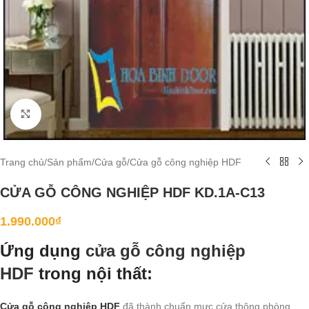
Click to enlarge
Trang chủ
/
Sản phẩm
/
Cửa gỗ
/
Cửa gỗ công nghiệp HDF
CỬA GỖ CÔNG NGHIỆP HDF KD.1A-C13
1.990.000
₫
Ứng dụng
cửa gỗ công nghiệp
HDF
trong nội thất:
Cửa gỗ công nghiệp HDF
đã thành chuẩn mực cửa thông phòng,