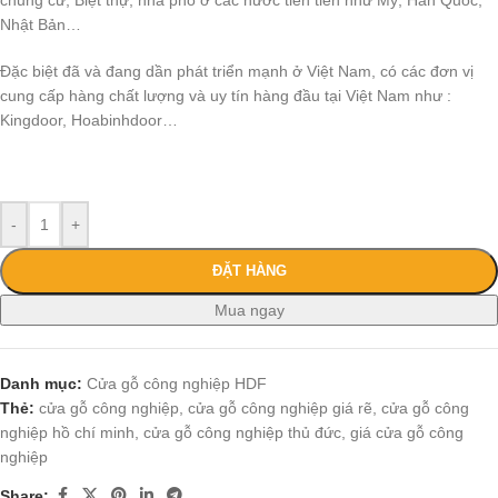
chung cư, Biệt thự, nhà phố ở các nước tiên tiến như Mỹ, Hàn Quốc,
Nhật Bản…
Đặc biệt đã và đang dần phát triển mạnh ở Việt Nam, có các đơn vị
cung cấp hàng chất lượng và uy tín hàng đầu tại Việt Nam như :
Kingdoor, Hoabinhdoor…
-
+
ĐẶT HÀNG
Mua ngay
Danh mục:
Cửa gỗ công nghiệp HDF
Thẻ:
cửa gỗ công nghiệp
,
cửa gỗ công nghiệp giá rẽ
,
cửa gỗ công
nghiệp hồ chí minh
,
cửa gỗ công nghiệp thủ đức
,
giá cửa gỗ công
nghiệp
Share: