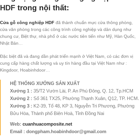
HDF
trong nội thất:
Cửa gỗ công nghiệp HDF
đã thành chuẩn mực cửa thông phòng,
cửa văn phòng trong các công trình công nghiệp và dân dụng như
chung cư, Biệt thự, nhà phố ở các nước tiên tiến như Mỹ, Hàn Quốc,
Nhật Bản…
Đặc biệt đã và đang dần phát triển mạnh ở Việt Nam, có các đơn vị
cung cấp hàng chất lượng và uy tín hàng đầu tại Việt Nam như :
Kingdoor, Hoabinhdoor…
HỆ THỐNG XƯỞNG SẢN XUẤT
Xưởng 1 :
35/T2 Vườn Lài, P. An Phú Đông, Q. 12, Tp.HCM
Xưởng 2 :
Số 361 TX25, Phường Thạnh Xuân, Q12, TP. HCM.
Xưởng 3 :
K2-39, Tổ 48, KP 3, Nguyễn Tri Phương, Phường
Bửu Hòa, Thành phố Biên Hoà, Tỉnh Đồng Nai
Web:
cuanhuacomposite.net
Email : dongpham.hoabinhdoor@gmail.com