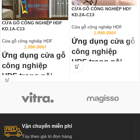
CỬA GỖ CÔNG NGHIỆP HDF
KD.2A-C13
CỬA GỖ CÔNG NGHIỆP HDF
Cửa gỗ công nghiệp HDF
KD.1A-C13
1.990.000
₫
Ứng dụng
cửa gỗ
Cửa gỗ công nghiệp HDF
1.990.000
₫
công nghiệp
Ứng dụng
cửa gỗ
HDF
trong nội
công nghiệp
thất:
HDF
trong nội
Cửa gỗ công nghiệp HDF
đã thành
thất:
chuẩn mực cửa thông phòng, cửa
văn phòng trong các công trình công
Cửa gỗ công nghiệp HDF
đã thành
nghiệp và dân dụng như chung cư,
chuẩn mực cửa thông phòng, cửa
Biệt thự, nhà phố ở các nước tiên
văn phòng trong các công trình công
tiến như Mỹ, Hàn Quốc, Nhật Bản…
nghiệp và dân dụng như chung cư,
Biệt thự, nhà phố ở các nước tiên
Đặc biệt đã và đang dần phát triển
Vận chuyển miễn phí
tiến như Mỹ, Hàn Quốc, Nhật Bản…
mạnh ở Việt Nam, có các đơn vị
Tùy theo giá trị đơn hàng
cung cấp hàng chất lượng và uy tín
Đặc biệt đã và đang dần phát triển