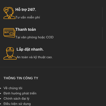
hàng đầu tại Việt Nam như :
mạnh ở Việt Nam, có các đơn vị
Kingdoor, Hoabinhdoor…
cung cấp hàng chất lượng và uy tín
Hỗ trợ 24/7.
hàng đầu tại Việt Nam như :
Tư vấn miễn phí
Kingdoor, Hoabinhdoor…
Thanh toán
Tại văn phòng hoặc COD
Lắp đặt nhanh.
An toàn và kỹ thuật cao.
THÔNG TIN CÔNG TY
Về chúng tôi
Định hướng phát triển
Chính sách đại lý
Điều kiện sử dụng