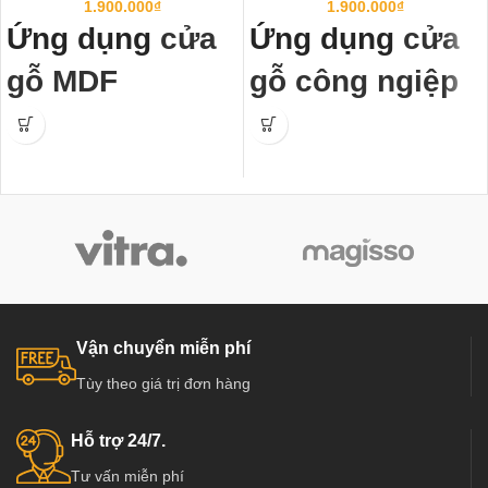
1.900.000
₫
1.900.000
₫
Ứng dụng
cửa
Ứng dụng
cửa
gỗ MDF
gỗ công ngiệp
Melamine
trong
MDF phủ
nội thất:
PVC
trong nội
thất
Cửa gỗ công nghiệp MDF
Melamine
thay thế thói quen sử
Cửa gỗ công nghiệp MDF phủ
dụng gỗ tự nhiên để làm các loại
PVC
thay thế ngoạn mục thói quen
cửa như cửa thông phòng, cửa văn
sử dụng gỗ tự nhiên để làm các loại
phòng trong các công trình công
cửa như cửa thông phòng, cửa văn
nghiệp và dân dụng như chung cư,
phòng trong các công trình công
Biệt thự, nhà phố ở các nước tiên
Vận chuyển miễn phí
nghiệp và dân dụng như chung cư,
tiến như Mỹ, Hàn Quốc, Nhật Bản…
Tùy theo giá trị đơn hàng
Biệt thự, nhà phố ở các nước tiên
tiến như Mỹ, Hàn Quốc, Nhật Bản…
Hỗ trợ 24/7.
Tư vấn miễn phí