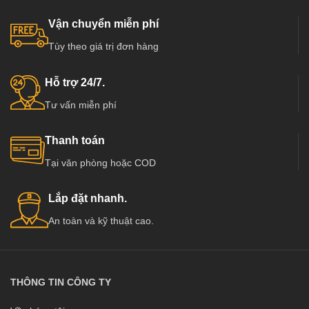
nghiệp và dân dụng như chung cư,
nghiệp và dân dụng như chung cư,
Biệt thự, nhà phố ở các nước tiên
Biệt thự, nhà phố ở các nước tiên
Vận chuyển miễn phí
tiến như Mỹ, Hàn Quốc, Nhật Bản…
tiến như Mỹ, Hàn Quốc, Nhật Bản…
Tùy theo giá trị đơn hàng
Đặc biệt đã và đang dần phát triển
Đặc biệt đã và đang dần phát triển
mạnh ở Việt Nam, có các đơn vị
mạnh ở Việt Nam, có các đơn vị
cung cấp hàng chất lượng và uy tín
cung cấp hàng chất lượng và uy tín
Hỗ trợ 24/7.
hàng đầu tại Việt Nam như :
hàng đầu tại Việt Nam như :
Tư vấn miễn phí
Kingdoor, Hoabinhdoor…
Kingdoor, Hoabinhdoor…
Thanh toán
Tại văn phòng hoặc COD
Lắp đặt nhanh.
An toàn và kỹ thuật cao.
THÔNG TIN CÔNG TY