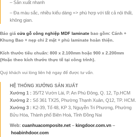
– Sản xuất nhanh
– Đa màu sắc, nhiều kiểu dáng => phù hợp với tất cả nội thất,
không gian.
Báo giá
cửa gỗ công nghiệp MDF laminate
bao gồm: Cánh +
Khung Bao + nẹp chỉ 2 mặt + phủ laminate hoàn thiện.
Kích thước tiêu chuẩn: 800 x 2.100mm hoặc 900 x 2.200mm
(Hoặc theo kích thước thực tế tại công trình).
Quý khách vui lòng liên hệ ngay để được tư vấn.
HỆ THỐNG XƯỞNG SẢN XUẤT
Xưởng 1 :
35/T2 Vườn Lài, P. An Phú Đông, Q. 12, Tp.HCM
Xưởng 2 :
Số 361 TX25, Phường Thạnh Xuân, Q12, TP. HCM.
Xưởng 3 :
K2-39, Tổ 48, KP 3, Nguyễn Tri Phương, Phường
Bửu Hòa, Thành phố Biên Hoà, Tỉnh Đồng Nai
Web:
cuanhuacomposite.net
–
kingdoor.com.vn
–
hoabinhdoor.com