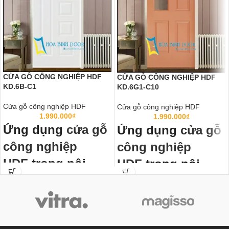
CỬA GỖ CÔNG NGHIỆP HDF
CỬA GỖ CÔNG NGHIỆP HDF
KD.6B-C1
KD.6G1-C10
Cửa gỗ công nghiệp HDF
Cửa gỗ công nghiệp HDF
1.990.000
₫
1.990.000
₫
Ứng dụng
cửa gỗ
Ứng dụng
cửa gỗ
công nghiệp
công nghiệp
HDF
trong nội
HDF
trong nội
thất:
thất:
Cửa gỗ công nghiệp HDF
đã thành
Cửa gỗ công nghiệp HDF
đã thành
chuẩn mực cửa thông phòng, cửa
chuẩn mực cửa thông phòng, cửa
văn phòng trong các công trình công
văn phòng trong các công trình công