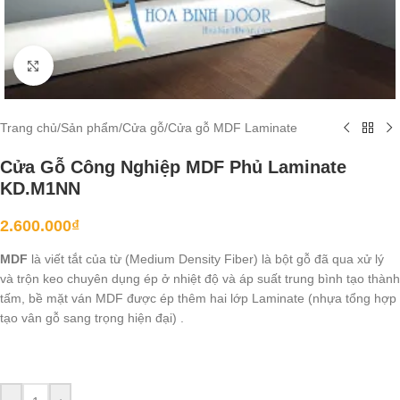
Click to enlarge
Trang chủ
/
Sản phẩm
/
Cửa gỗ
/
Cửa gỗ MDF Laminate
Cửa Gỗ Công Nghiệp MDF Phủ Laminate
KD.M1NN
2.600.000
₫
MDF
là viết tắt của từ (Medium Density Fiber) là bột gỗ đã qua xử lý
và trộn keo chuyên dụng ép ở nhiệt độ và áp suất trung bình tạo thành
tấm, bề mặt ván MDF được ép thêm hai lớp Laminate (nhựa tổng hợp
tạo vân gỗ sang trọng hiện đại) .