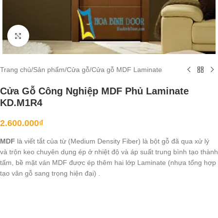
Click to enlarge
Trang chủ
/
Sản phẩm
/
Cửa gỗ
/
Cửa gỗ MDF Laminate
Cửa Gỗ Công Nghiệp MDF Phủ Laminate
KD.M1R4
2.600.000
₫
MDF
là viết tắt của từ (Medium Density Fiber) là bột gỗ đã qua xử lý
và trộn keo chuyên dụng ép ở nhiệt độ và áp suất trung bình tạo thành
tấm, bề mặt ván MDF được ép thêm hai lớp Laminate (nhựa tổng hợp
tạo vân gỗ sang trọng hiện đại) .