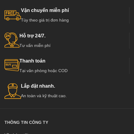
nghiệp và dân dụng như chung cư,
nghiệp và dân dụng như chung cư,
Biệt thự, nhà phố ở các nước tiên
Biệt thự, nhà phố ở các nước tiên
Vận chuyển miễn phí
tiến như Mỹ, Hàn Quốc, Nhật Bản…
tiến như Mỹ, Hàn Quốc, Nhật Bản…
Tùy theo giá trị đơn hàng
Đặc biệt đã và đang dần phát triển
Đặc biệt đã và đang dần phát triển
mạnh ở Việt Nam, có các đơn vị
mạnh ở Việt Nam, có các đơn vị
cung cấp hàng chất lượng và uy tín
cung cấp hàng chất lượng và uy tín
Hỗ trợ 24/7.
hàng đầu tại Việt Nam như :
hàng đầu tại Việt Nam như :
Tư vấn miễn phí
Kingdoor, Hoabinhdoor…
Kingdoor, Hoabinhdoor…
Thanh toán
Tại văn phòng hoặc COD
Lắp đặt nhanh.
An toàn và kỹ thuật cao.
THÔNG TIN CÔNG TY