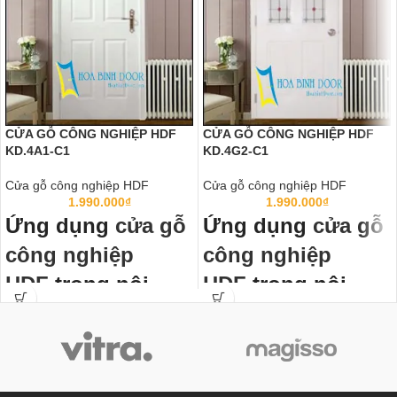
CỬA GỖ CÔNG NGHIỆP HDF
CỬA GỖ CÔNG NGHIỆP HDF
KD.4A1-C1
KD.4G2-C1
Cửa gỗ công nghiệp HDF
Cửa gỗ công nghiệp HDF
1.990.000
₫
1.990.000
₫
Ứng dụng
cửa gỗ
Ứng dụng
cửa gỗ
công nghiệp
công nghiệp
HDF
trong nội
HDF
trong nội
thất:
thất:
Cửa gỗ công nghiệp HDF
đã thành
Cửa gỗ công nghiệp HDF
đã thành
chuẩn mực cửa thông phòng, cửa
chuẩn mực cửa thông phòng, cửa
văn phòng trong các công trình công
văn phòng trong các công trình công