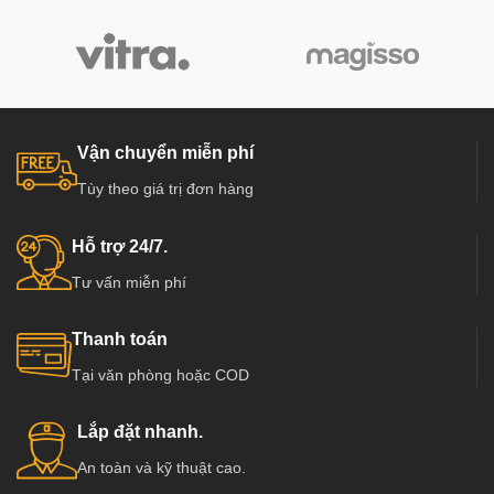
thất:
thất:
Cửa gỗ công nghiệp HDF
đã thành
Cửa gỗ công nghiệp HDF
đã thành
chuẩn mực cửa thông phòng, cửa
chuẩn mực cửa thông phòng, cửa
văn phòng trong các công trình công
văn phòng trong các công trình công
nghiệp và dân dụng như chung cư,
nghiệp và dân dụng như chung cư,
Biệt thự, nhà phố ở các nước tiên
Biệt thự, nhà phố ở các nước tiên
Vận chuyển miễn phí
tiến như Mỹ, Hàn Quốc, Nhật Bản…
tiến như Mỹ, Hàn Quốc, Nhật Bản…
Tùy theo giá trị đơn hàng
Đặc biệt đã và đang dần phát triển
Đặc biệt đã và đang dần phát triển
mạnh ở Việt Nam, có các đơn vị
mạnh ở Việt Nam, có các đơn vị
cung cấp hàng chất lượng và uy tín
cung cấp hàng chất lượng và uy tín
Hỗ trợ 24/7.
hàng đầu tại Việt Nam như :
hàng đầu tại Việt Nam như :
Tư vấn miễn phí
Kingdoor, Hoabinhdoor…
Kingdoor, Hoabinhdoor…
Thanh toán
Tại văn phòng hoặc COD
Lắp đặt nhanh.
An toàn và kỹ thuật cao.