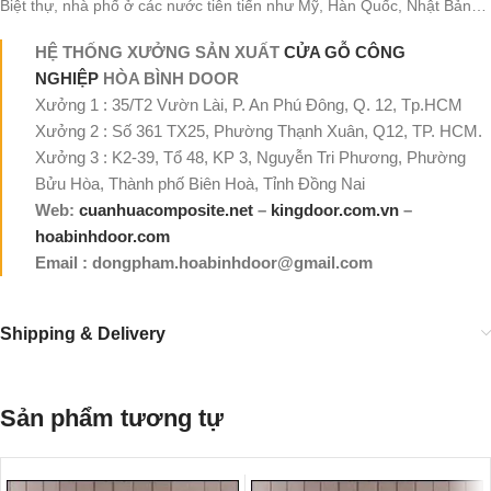
Biệt thự, nhà phố ở các nước tiên tiến như Mỹ, Hàn Quốc, Nhật Bản…
HỆ THỐNG XƯỞNG SẢN XUẤT
CỬA GỖ CÔNG
NGHIỆP
HÒA BÌNH DOOR
Xưởng 1 : 35/T2 Vườn Lài, P. An Phú Đông, Q. 12, Tp.HCM
Xưởng 2 : Số 361 TX25, Phường Thạnh Xuân, Q12, TP. HCM.
Xưởng 3 : K2-39, Tổ 48, KP 3, Nguyễn Tri Phương, Phường
Bửu Hòa, Thành phố Biên Hoà, Tỉnh Đồng Nai
Web:
cuanhuacomposite.net
–
kingdoor.com.vn
–
hoabinhdoor.com
Email : dongpham.hoabinhdoor@gmail.com
Shipping & Delivery
Sản phẩm tương tự