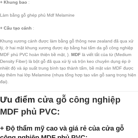
+ Khung bao
:
Làm bằng gỗ ghép phủ Mdf Melamine
+ Cấu tạo cánh
:
Khung xương cánh được làm bằng gỗ thông new zealand đã qua xử
lý, ở hai mặt khung xương được ép bằng hai tấm da gỗ công nghiệp
MDF phủ PVC hoàn thiện bề mặt, ).
MDF
là viết tắt của từ (Medium
Density Fiber) là bột gỗ đã qua xử lý và trộn keo chuyên dụng ép ở
nhiệt độ và áp suất trung bình tạo thành tấm, bề mặt ván MDF được
ép thêm hai lớp Melamine (nhựa tổng hợp tạo vân gỗ sang trọng hiện
đại).
Ưu điểm
cửa gỗ công nghiệp
MDF phủ PVC
:
+ Độ thẩm mỹ cao và giá rẻ của cửa gỗ
công nghiệp MDF phủ PVC
: