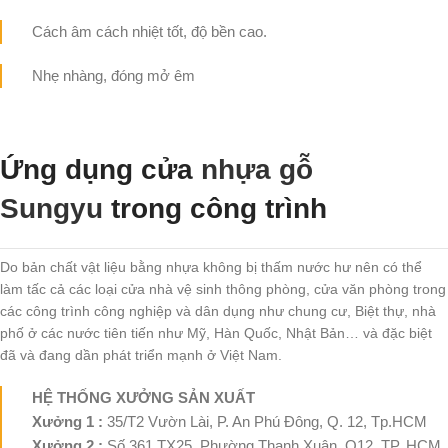
Cách âm cách nhiệt tốt, độ bền cao.
Nhẹ nhàng, đóng mở êm
Ứng dụng cửa
nhựa gỗ
Sungyu
trong công trình
Do bản chất vật liệu bằng nhựa không bị thấm nước hư nên có thể
làm tấc cả các loại cửa nhà vệ sinh thông phòng, cửa văn phòng trong
các công trình công nghiệp và dân dụng như chung cư, Biệt thự, nhà
phố ở các nước tiên tiến như Mỹ, Hàn Quốc, Nhật Bản… và đặc biệt
đã và đang dần phát triển mạnh ở Việt Nam.
HỆ THỐNG XƯỞNG SẢN XUẤT
Xưởng 1 :
35/T2 Vườn Lài, P. An Phú Đông, Q. 12, Tp.HCM
Xưởng 2 :
Số 361 TX25, Phường Thạnh Xuân, Q12, TP. HCM.