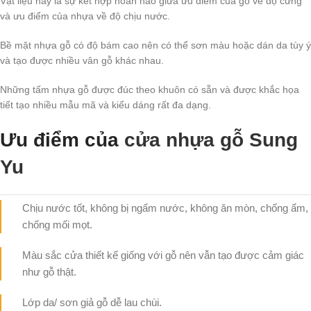
Vật liệu này là sự kết hợp hoàn hảo giữa ưu điểm của gỗ về độ cứng
và ưu điểm của nhựa về độ chịu nước.
Bề mặt nhựa gỗ có độ bám cao nên có thể sơn màu hoặc dán da tùy ý
và tạo được nhiều vân gỗ khác nhau.
Những tấm nhựa gỗ được đúc theo khuôn có sẵn và được khắc họa
tiết tạo nhiều mẫu mã và kiểu dáng rất đa dạng.
Ưu điểm của
cửa nhựa gỗ Sung
Yu
Chịu nước tốt, không bị ngấm nước, không ăn mòn, chống ẩm,
chống mối mọt.
Màu sắc cửa thiết kế giống với gỗ nên vẫn tạo được cảm giác
như gỗ thật.
Lớp da/ sơn giả gỗ dễ lau chùi.