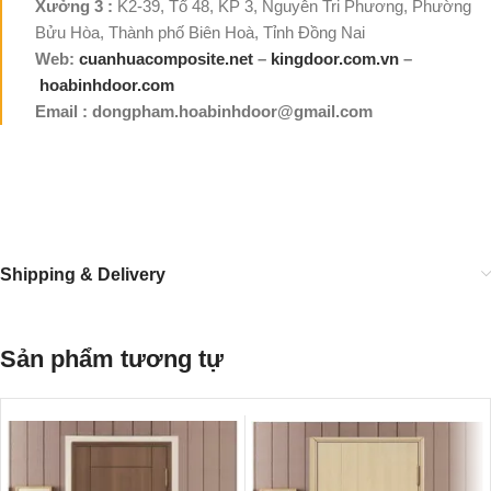
Xưởng 3 :
K2-39, Tổ 48, KP 3, Nguyễn Tri Phương, Phường
Bửu Hòa, Thành phố Biên Hoà, Tỉnh Đồng Nai
Web:
cuanhuacomposite.net
–
kingdoor.com.vn
–
hoabinhdoor.com
Email : dongpham.hoabinhdoor@gmail.com
Shipping & Delivery
Sản phẩm tương tự