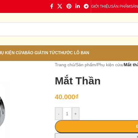
GIỚI THIỆU
SẢN PHẨM
SÀN
HỤ KIỆN CỬA
BÁO GIÁ
TIN TỨC
THƯỚC LỖ BAN
Trang chủ
/
Sản phẩm
/
Phụ kiện cửa
/
Mắt th
Mắt Thần
40.000
₫
-
+