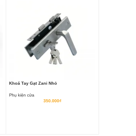
Khoá Tay Gạt Zani Nhỏ
Khoá Tròn Tay G
Phụ kiện cửa
Phụ kiện cửa
350.000
₫