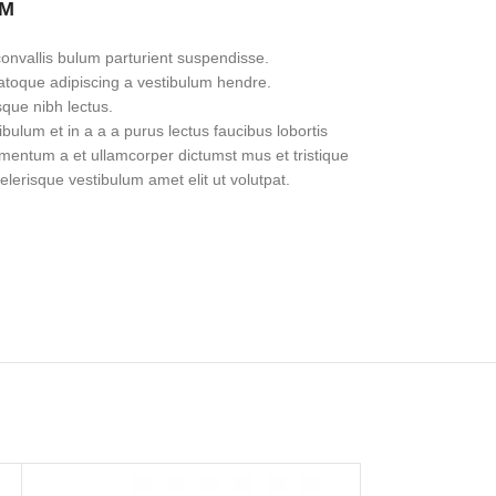
UM
onvallis bulum parturient suspendisse.
natoque adipiscing a vestibulum hendre.
sque nibh lectus.
ulum et in a a a purus lectus faucibus lobortis
dimentum a et ullamcorper dictumst mus et tristique
erisque vestibulum amet elit ut volutpat.