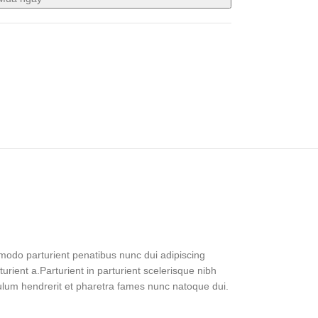
odo parturient penatibus nunc dui adipiscing
urient a.Parturient in parturient scelerisque nibh
ulum hendrerit et pharetra fames nunc natoque dui.