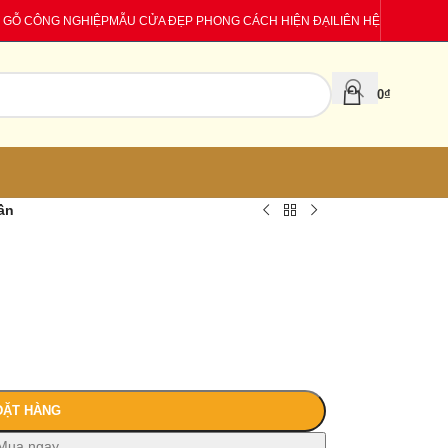
 GỖ CÔNG NGHIỆP
MẪU CỬA ĐẸP PHONG CÁCH HIỆN ĐẠI
LIÊN HỆ
0
₫
ần
ĐẶT HÀNG
Mua ngay