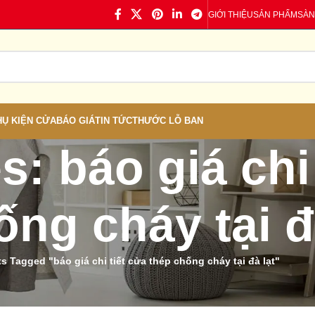
GIỚI THIỆU
SẢN PHẨM
SÀN
HỤ KIỆN CỬA
BÁO GIÁ
TIN TỨC
THƯỚC LỖ BAN
s: báo giá chi
ống cháy tại đ
s Tagged "báo giá chi tiết cửa thép chống cháy tại đà lạt"