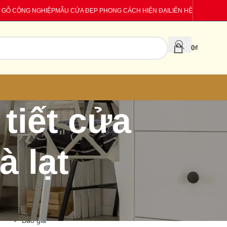
 GỖ CÔNG NGHIỆP
MẪU CỬA ĐẸP PHONG CÁCH HIỆN ĐẠI
LIÊN HỆ
0
₫
 tiết cửa
à lạt
CATEGORIES
Báo giá