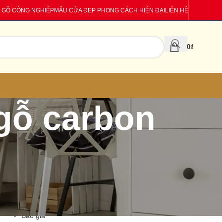
 GỖ CÔNG NGHIỆP
MẪU CỬA ĐẸP PHONG CÁCH HIỆN ĐẠI
LIÊN HỆ
0
₫
 gỗ carbon
CATEGORIES
Báo giá