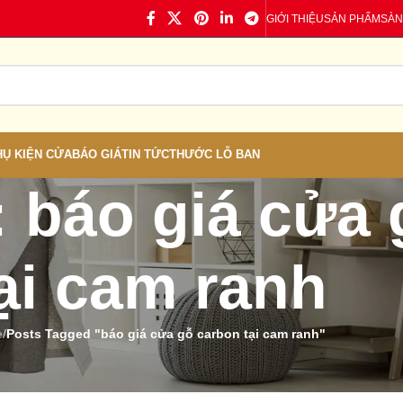
GIỚI THIỆU
SẢN PHẨM
SÀN
HỤ KIỆN CỬA
BÁO GIÁ
TIN TỨC
THƯỚC LỖ BAN
: báo giá cửa
ại cam ranh
e
/
Posts Tagged "báo giá cửa gỗ carbon tại cam ranh"