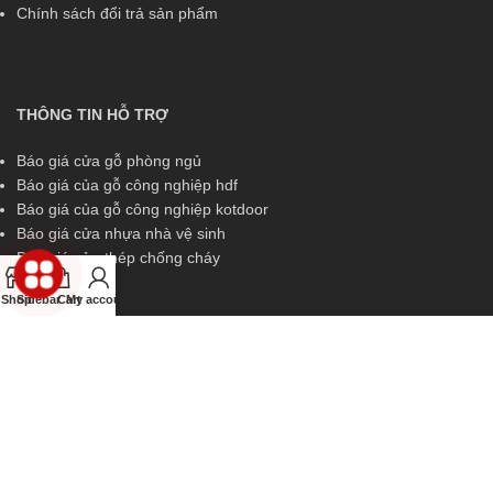
Chính sách đổi trả sản phẩm
THÔNG TIN HỖ TRỢ
Báo giá cửa gỗ phòng ngủ
Báo giá của gỗ công nghiệp hdf
Báo giá của gỗ công nghiệp kotdoor
Báo giá cửa nhựa nhà vệ sinh
Báo giá cửa thép chống cháy
Shop
Sidebar
Cart
My account
THÔNG TIN HỖ TRỢ
Miền Nam:
0829 299 319
Miền Trung:
0829 299 319
Miền Bắc:
0989 252 309
Kinh doanh:
diem.kingdoor@gmail.com