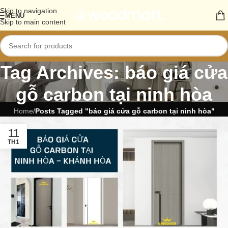
Skip to navigation
MENU
Skip to main content
Tag Archives: báo giá cửa
gỗ carbon tại ninh hòa
Home
/
Posts Tagged "báo giá cửa gỗ carbon tại ninh hòa"
11
TH1