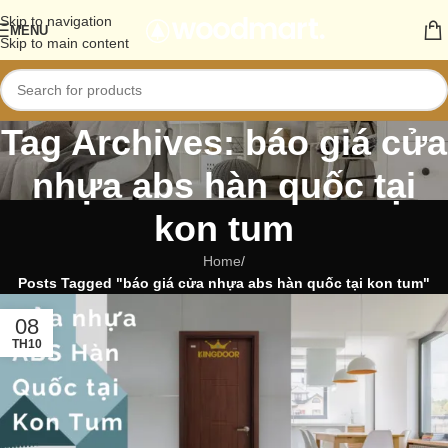
Skip to navigation
MENU
Skip to main content
Tag Archives: báo giá cửa
nhựa abs hàn quốc tại
kon tum
Home
/
Posts Tagged "báo giá cửa nhựa abs hàn quốc tại kon tum"
08
TH10