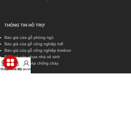
THÔNG TIN HỖ TRỢ
Báo giá cửa gỗ phòng ngủ
Báo giá của gỗ công nghiệp hdf
Báo giá của gỗ công nghiệp kotdoor
Báo giá cửa nhựa nhà vệ sinh
Báo giá cửa thép chống cháy
Shop
Sidebar
Cart
My account
THÔNG TIN HỖ TRỢ
Miền Nam:
0829 299 319
Miền Trung:
0829 299 319
Miền Bắc:
0989 252 309
Kinh doanh:
diem.kingdoor@gmail.com