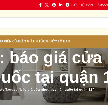
GIỚI THIỆU
SẢN PHẨM
SÀN
HỤ KIỆN CỬA
BÁO GIÁ
TIN TỨC
THƯỚC LỖ BAN
: báo giá cửa
uốc tại quận 
sts Tagged "báo giá cửa nhựa abs hàn quốc tại quận 12"