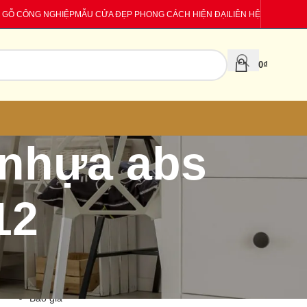
 GỖ CÔNG NGHIỆP
MẪU CỬA ĐẸP PHONG CÁCH HIỆN ĐẠI
LIÊN HỆ
0
₫
 nhựa abs
12
CATEGORIES
Báo giá