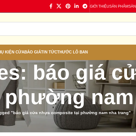
GIỚI THIỆU
SẢN PHẨM
SÀN
HỤ KIỆN CỬA
BÁO GIÁ
TIN TỨC
THƯỚC LỖ BAN
es: báo giá c
i phường nam
gged "báo giá cửa nhựa composite tại phường nam nha trang"