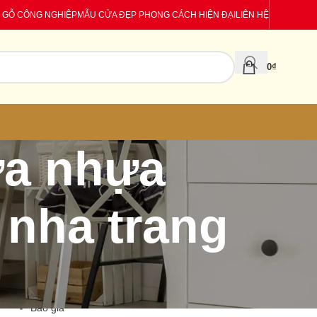
 GỖ CÔNG NGHIỆP
MẪU CỬA ĐẸP PHONG CÁCH HIỆN ĐẠI
LIÊN HỆ
0
₫
ửa nhựa
 nha trang
CATEGORIES
Báo giá