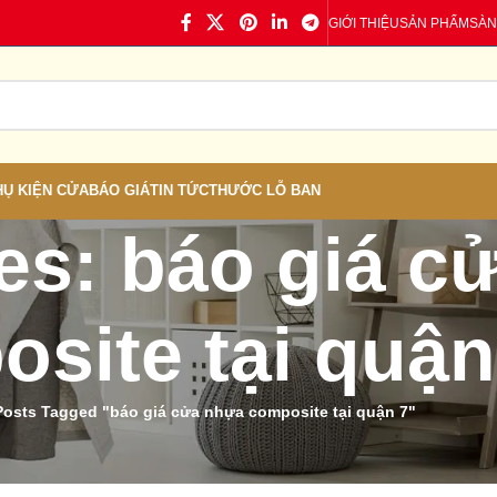
GIỚI THIỆU
SẢN PHẨM
SÀN
HỤ KIỆN CỬA
BÁO GIÁ
TIN TỨC
THƯỚC LỖ BAN
es: báo giá c
site tại quận
Posts Tagged "báo giá cửa nhựa composite tại quận 7"