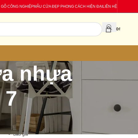
 GỖ CÔNG NGHIỆP
MẪU CỬA ĐẸP PHONG CÁCH HIỆN ĐẠI
LIÊN HỆ
0
₫
ửa nhựa
 7
CATEGORIES
Báo giá