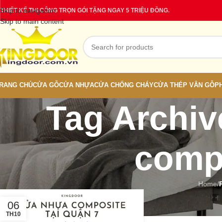
Skip to navigation
THIẾT KẾ THI CÔNG TRỌN GÓI TẶNG NGAY 5 TRIỆU ĐỒNG.
Skip to main content
RANG CHỦ
CỬA GỖ
CỬA NHỰA
CỬA CHỐNG CHÁY
CỬA THÉP VÂN GỖ
P
Tag Archiv
compo
Home
/
06
TH10