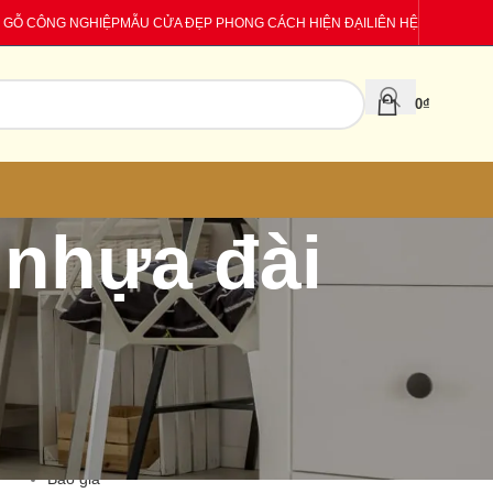
 GỖ CÔNG NGHIỆP
MẪU CỬA ĐẸP PHONG CÁCH HIỆN ĐẠI
LIÊN HỆ
0
₫
 nhựa đài
CATEGORIES
Báo giá