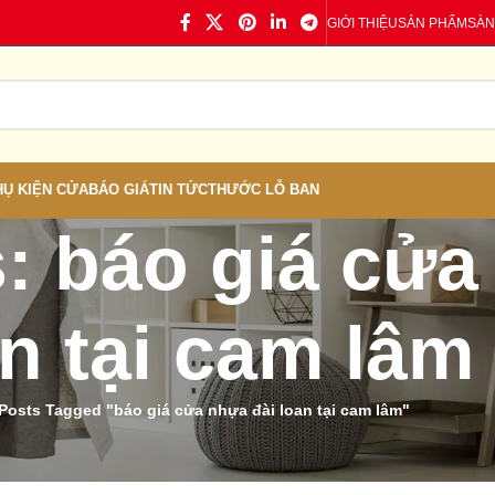
GIỚI THIỆU
SẢN PHẨM
SÀN
HỤ KIỆN CỬA
BÁO GIÁ
TIN TỨC
THƯỚC LỖ BAN
: báo giá cửa
n tại cam lâm
Posts Tagged "báo giá cửa nhựa đài loan tại cam lâm"