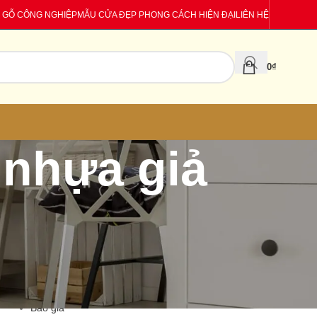
 GỖ CÔNG NGHIỆP
MẪU CỬA ĐẸP PHONG CÁCH HIỆN ĐẠI
LIÊN HỆ
0
₫
 nhựa giả
CATEGORIES
Báo giá