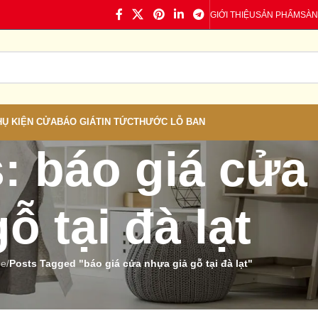
GIỚI THIỆU
SẢN PHẨM
SÀN
HỤ KIỆN CỬA
BÁO GIÁ
TIN TỨC
THƯỚC LỖ BAN
: báo giá cửa
gỗ tại đà lạt
e
/
Posts Tagged "báo giá cửa nhựa giả gỗ tại đà lạt"