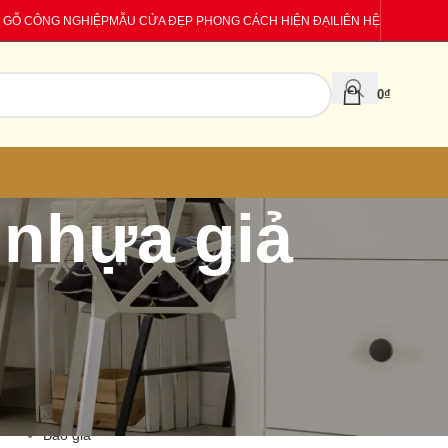
 GỖ CÔNG NGHIỆP
MẪU CỬA ĐẸP PHONG CÁCH HIỆN ĐẠI
LIÊN HỆ
0
₫
 nhựa giả
CATEGORIES
Báo giá