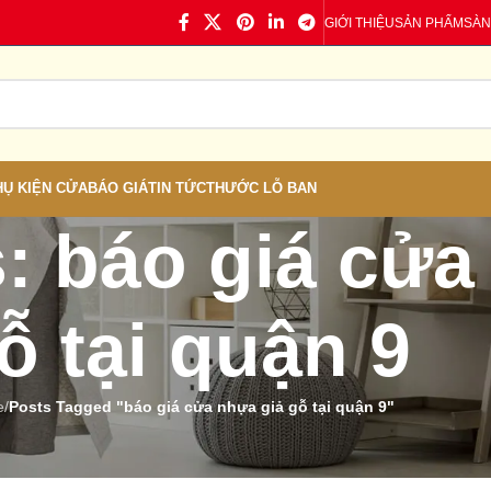
GIỚI THIỆU
SẢN PHẨM
SÀN
HỤ KIỆN CỬA
BÁO GIÁ
TIN TỨC
THƯỚC LỖ BAN
: báo giá cửa
ỗ tại quận 9
e
/
Posts Tagged "báo giá cửa nhựa giả gỗ tại quận 9"