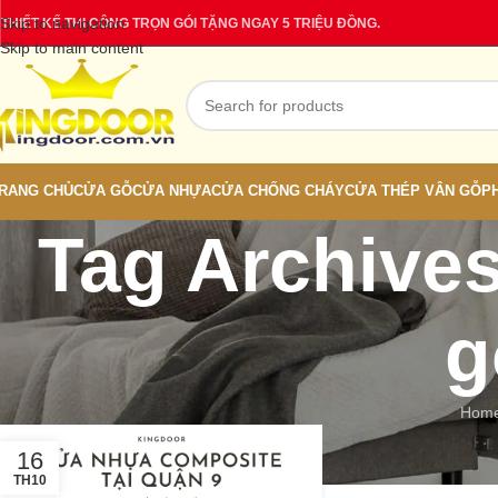
Skip to navigation
THIẾT KẾ THI CÔNG TRỌN GÓI TẶNG NGAY 5 TRIỆU ĐỒNG.
Skip to main content
RANG CHỦ
CỬA GỖ
CỬA NHỰA
CỬA CHỐNG CHÁY
CỬA THÉP VÂN GỖ
P
Tag Archives
g
Hom
16
TH10