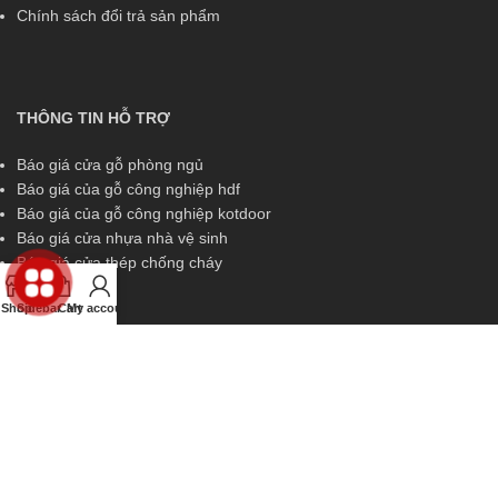
Chính sách đổi trả sản phẩm
THÔNG TIN HỖ TRỢ
Báo giá cửa gỗ phòng ngủ
Báo giá của gỗ công nghiệp hdf
Báo giá của gỗ công nghiệp kotdoor
Báo giá cửa nhựa nhà vệ sinh
Báo giá cửa thép chống cháy
Shop
Sidebar
Cart
My account
THÔNG TIN HỖ TRỢ
Miền Nam:
0829 299 319
Miền Trung:
0829 299 319
Miền Bắc:
0989 252 309
Kinh doanh:
diem.kingdoor@gmail.com