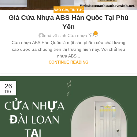
BÁO GIÁ
,
TIN TỨC
Giá Cửa Nhựa ABS Hàn Quốc Tại Phú
Yên
0
nhà vệ sinh Cửa nhựa
Cửa nhựa ABS Hàn Quốc là một sản phẩm cửa chất lượng
cao được ưa chuộng trên thị trường hiện nay. Với chất liệu
nhựa ABS...
CONTINUE READING
26
TH7