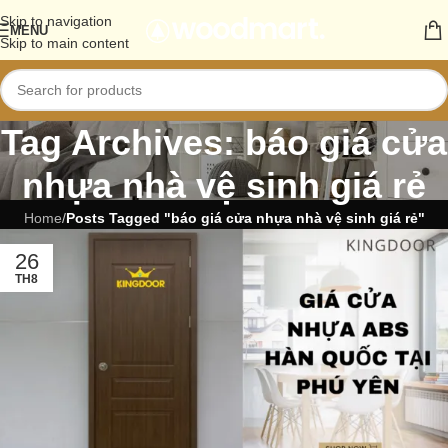
Skip to navigation
MENU
Skip to main content
Tag Archives: báo giá cửa
nhựa nhà vệ sinh giá rẻ
Home
/
Posts Tagged "báo giá cửa nhựa nhà vệ sinh giá rẻ"
26
TH8