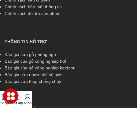
Chính sách vận chuyển
Chính sách bảo mật thông tin
Chính sách đổi trả sản phẩm
THÔNG TIN HỖ TRỢ
Báo giá cửa gỗ phòng ngủ
Báo giá của gỗ công nghiệp hdf
Báo giá của gỗ công nghiệp kotdoor
Báo giá cửa nhựa nhà vệ sinh
Báo giá cửa thép chống cháy
Shop
Sidebar
Cart
My account
THÔNG TIN HỖ TRỢ
Miền Nam:
0829 299 319
Miền Trung:
0829 299 319
Miền Bắc:
0989 252 309