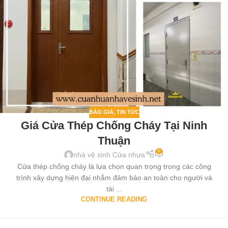
BÁO GIÁ
,
TIN TỨC
Giá Cửa Thép Chống Cháy Tại Ninh
Thuận
0
nhà vệ sinh Cửa nhựa
Cửa thép chống cháy là lựa chọn quan trọng trong các công
trình xây dựng hiện đại nhằm đảm bảo an toàn cho người và
tài ...
CONTINUE READING