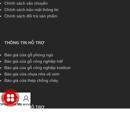
Chính sách vận chuyển
Chính sách bảo mật thông tin
Chính sách đổi trả sản phẩm
THÔNG TIN HỖ TRỢ
Báo giá cửa gỗ phòng ngủ
Báo giá của gỗ công nghiệp hdf
Báo giá của gỗ công nghiệp kotdoor
Báo giá cửa nhựa nhà vệ sinh
Báo giá cửa thép chống cháy
Shop
Sidebar
Cart
My account
THÔNG TIN HỖ TRỢ
Miền Nam:
0829 299 319
Miền Trung:
0829 299 319