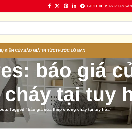
GIỚI THIỆU
SẢN PHẨM
SÀN
HỤ KIỆN CỬA
BÁO GIÁ
TIN TỨC
THƯỚC LỖ BAN
es: báo giá c
cháy tại tuy 
osts Tagged "báo giá cửa thép chống cháy tại tuy hòa"