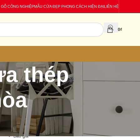
 GỖ CÔNG NGHIỆP
MẪU CỬA ĐẸP PHONG CÁCH HIỆN ĐẠI
LIÊN HỆ
0
₫
ửa thép
hòa
CATEGORIES
Báo giá