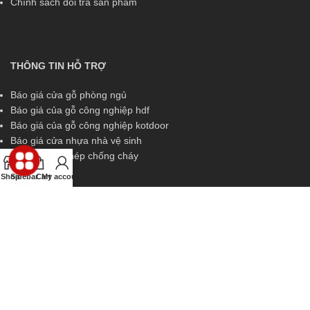
Chính sách đổi trả sản phẩm
THÔNG TIN HỖ TRỢ
Báo giá cửa gỗ phòng ngủ
Báo giá của gỗ công nghiệp hdf
Báo giá của gỗ công nghiệp kotdoor
Báo giá cửa nhựa nhà vệ sinh
Báo giá cửa thép chống cháy
Shop
Sidebar
Cart
My account
THÔNG TIN HỖ TRỢ
Miền Nam:
0829 299 319
Miền Trung:
0829 299 319
Miền Bắc:
0989 252 309
Kinh doanh:
diem.kingdoor@gmail.com