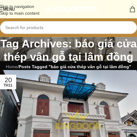
Skip to navigation
MENU
Skip to main content
Tag Archives: báo giá cửa
thép vân gỗ tại lâm đồng
Home
/
Posts Tagged "báo giá cửa thép vân gỗ tại lâm đồng"
20
TH11