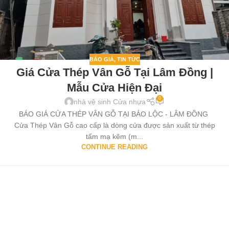
BÁO GIÁ
,
TIN TỨC
Giá Cửa Thép Vân Gỗ Tại Lâm Đồng |
Mẫu Cửa Hiện Đại
0
nhà vệ sinh Cửa nhựa
BÁO GIÁ CỬA THÉP VÂN GỖ TẠI BẢO LỘC - LÂM ĐỒNG
Cửa Thép Vân Gỗ cao cấp là dòng cửa được sản xuất từ thép
tấm mạ kẽm (m...
CONTINUE READING