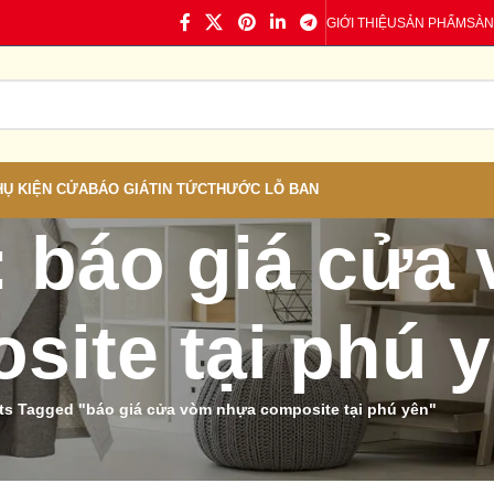
GIỚI THIỆU
SẢN PHẨM
SÀN
HỤ KIỆN CỬA
BÁO GIÁ
TIN TỨC
THƯỚC LỖ BAN
: báo giá cửa
site tại phú 
ts Tagged "báo giá cửa vòm nhựa composite tại phú yên"