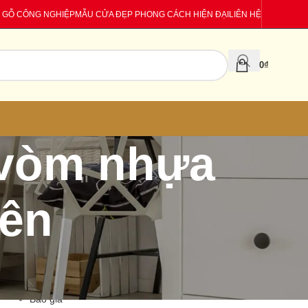
 GỖ CÔNG NGHIỆP
MẪU CỬA ĐẸP PHONG CÁCH HIỆN ĐẠI
LIÊN HỆ
0
₫
 vòm nhựa
yên
CATEGORIES
Báo giá