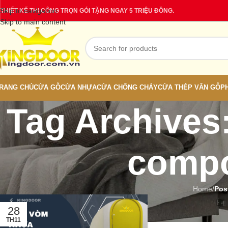
Skip to navigation
THIẾT KẾ THI CÔNG TRỌN GÓI TẶNG NGAY 5 TRIỆU ĐỒNG.
Skip to main content
RANG CHỦ
CỬA GỖ
CỬA NHỰA
CỬA CHỐNG CHÁY
CỬA THÉP VÂN GỖ
P
Tag Archives
compo
Home
/
Pos
28
TH11