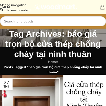
Skip to navigation
MENU
Skip to main content
Tag Archives: báo giá
trọn bộ cửa thép chống
cháy tại ninh thuân
Home
/
Posts Tagged "báo giá trọn bộ cửa thép chống cháy tại ninh
thuân"
27
TH8