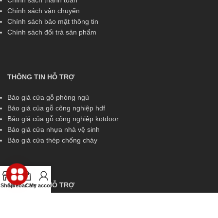
Chính sách thanh toán
Chính sách vận chuyển
Chính sách bảo mật thông tin
Chính sách đổi trả sản phẩm
THÔNG TIN HỖ TRỢ
Báo giá cửa gỗ phòng ngủ
Báo giá của gỗ công nghiệp hdf
Báo giá của gỗ công nghiệp kotdoor
Báo giá cửa nhựa nhà vệ sinh
Báo giá cửa thép chống cháy
THÔNG TIN HỖ TRỢ
Shop
Sidebar
Cart
My account
Miền Nam:
0829 299 319
Miền Trung:
0829 299 319