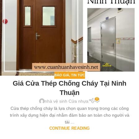
BÁO GIÁ
,
TIN TỨC
Giá Cửa Thép Chống Cháy Tại Ninh
Thuận
0
nhà vệ sinh Cửa nhựa
Cửa thép chống cháy là lựa chọn quan trọng trong các công
trình xây dựng hiện đại nhằm đảm bảo an toàn cho người và
tài ...
CONTINUE READING