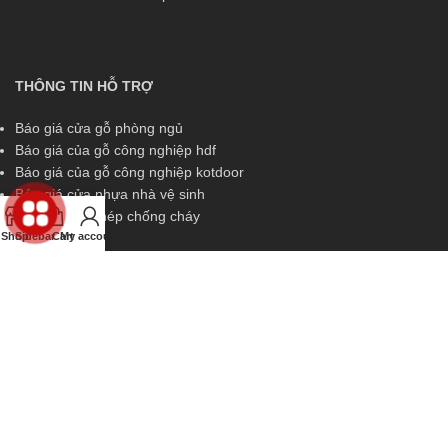
THÔNG TIN HỖ TRỢ
Báo giá cửa gỗ phòng ngủ
Báo giá của gỗ công nghiệp hdf
Báo giá của gỗ công nghiệp kotdoor
Báo giá cửa nhựa nhà vệ sinh
Báo giá cửa thép chống cháy
Shop
Sidebar
Cart
My account
THÔNG TIN HỖ TRỢ
Miền Nam:
0829 299 319
Miền Trung:
0829 299 319
Miền Bắc:
0989 252 309
Kinh doanh:
diem.kingdoor@gmail.com