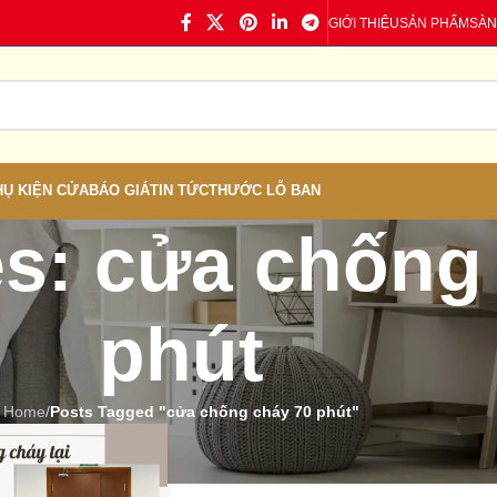
GIỚI THIỆU
SẢN PHẨM
SÀN
HỤ KIỆN CỬA
BÁO GIÁ
TIN TỨC
THƯỚC LỖ BAN
es: cửa chống
phút
Home
/
Posts Tagged "cửa chống cháy 70 phút"