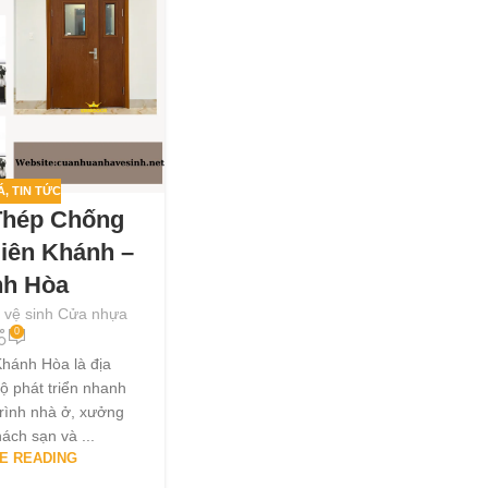
Á
,
TIN TỨC
Thép Chống
Diên Khánh –
nh Hòa
 vệ sinh Cửa nhựa
0
hánh Hòa là địa
ộ phát triển nhanh
trình nhà ở, xưởng
hách sạn và ...
E READING