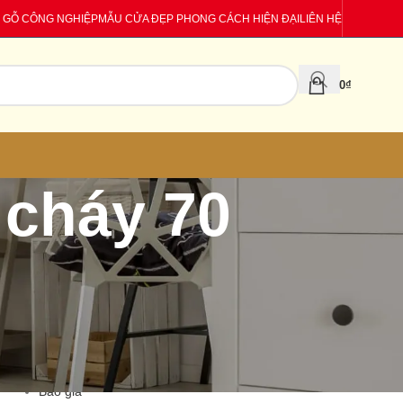
 GỖ CÔNG NGHIỆP
MẪU CỬA ĐẸP PHONG CÁCH HIỆN ĐẠI
LIÊN HỆ
0
₫
 cháy 70
CATEGORIES
Báo giá