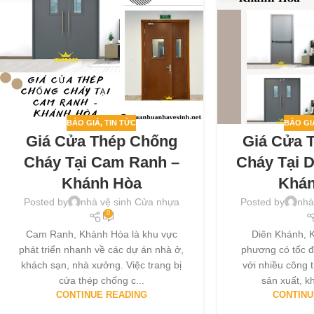
BÁO GIÁ
,
TIN TỨC
BÁO GI
Giá Cửa Thép Chống
Giá Cửa 
Cháy Tại Cam Ranh –
Cháy Tại 
Khánh Hòa
Khá
Posted by
nhà vệ sinh Cửa nhựa
Posted by
nhà
0
Cam Ranh, Khánh Hòa là khu vực
Diên Khánh, K
phát triển nhanh về các dự án nhà ở,
phương có tốc đ
khách sạn, nhà xưởng. Việc trang bị
với nhiều công 
cửa thép chống c...
sản xuất, k
CONTINUE READING
CONTINU