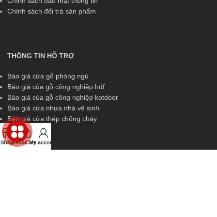
Chính sách bảo mật thông tin
Chính sách đổi trả sản phẩm
THÔNG TIN HỖ TRỢ
Báo giá cửa gỗ phòng ngủ
Báo giá của gỗ công nghiệp hdf
Báo giá của gỗ công nghiệp kotdoor
Báo giá cửa nhựa nhà vệ sinh
Báo giá cửa thép chống cháy
Shop
Sidebar
Cart
My account
THÔNG TIN HỖ TRỢ
Miền Nam:
0829 299 319
Miền Trung:
0829 299 319
Miền Bắc:
0989 252 309
Kinh doanh:
diem.kingdoor@gmail.com