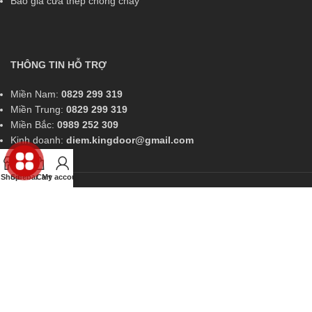
Báo giá cửa thép chống cháy
THÔNG TIN HỖ TRỢ
Miền Nam:
0829 299 319
Miền Trung:
0829 299 319
Miền Bắc:
0989 252 309
Kinh doanh:
diem.kingdoor@gmail.com
Shop
Sidebar
Cart
My account
CÔNG TY CỔ PHẦN SX - TM - XNK -
KINGDOOR
Showroom 1: 731 Lê Hồng Phong, Phường Phước Long, Nha Trang,
Khánh Hòa
Showroom 2: Quốc lộ 13, Phường Hiệp Bình Phước, Thủ Đức, HCM.