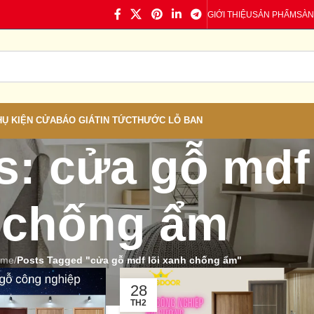
GIỚI THIỆU
SẢN PHẨM
SÀN
HỤ KIỆN CỬA
BÁO GIÁ
TIN TỨC
THƯỚC LỖ BAN
s: cửa gỗ mdf
chống ẩm
ome
/
Posts Tagged "cửa gỗ mdf lõi xanh chống ẩm"
28
TH2