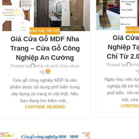
BÁO GI
BÁO GIÁ
,
TIN TỨC
Giá Cử
Giá Cửa Gỗ MDF Nha
Nghiệp Tạ
Trang – Cửa Gỗ Công
Chỉ Từ 2.
Nghiệp An Cường
Posted by
nhà
Posted by
nhà vệ sinh Cửa nhựa
0
Ngày nay, việc l
Cửa gỗ công nghiệp MDF là sản
nghiệp đã trở t
phẩm được sử dụng phổ biến trong
phổ biến. Với n
xây dựng và trang trí nội thất. Nếu
trội, cửa
bạn đang tìm kiếm một...
CONTINU
CONTINUE READING