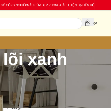
 GỖ CÔNG NGHIỆP
MẪU CỬA ĐẸP PHONG CÁCH HIỆN ĐẠI
LIÊN HỆ
0
₫
 lõi xanh
CATEGORIES
Báo giá