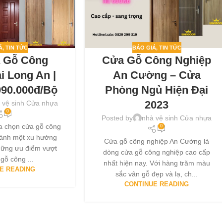
BÁO GIÁ
,
TIN TỨC
Á
,
TIN TỨC
Cửa Gỗ Công Nghiệp
a Gỗ Công
An Cường – Cửa
i Long An |
Phòng Ngủ Hiện Đại
090.000đ/bộ
2023
 vệ sinh Cửa nhựa
0
Posted by
nhà vệ sinh Cửa nhựa
ựa chọn cửa gỗ công
0
hành một xu hướng
Cửa gỗ công nghiệp An Cường là
hững ưu điểm vượt
dòng cửa gỗ công nghiệp cao cấp
 gỗ công ...
nhất hiện nay. Với hàng trăm màu
E READING
sắc vân gỗ đẹp và lạ, ch...
CONTINUE READING