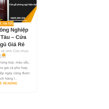
Á
,
TIN TỨC
ông Nghiệp
 Tàu – Cửa
gủ Giá Rẻ
 vệ sinh Cửa nhựa
0
hủng loại, màu sắc,
ư giá cả phù hợp,
iệp ngày càng được
ch hàng l...
E READING