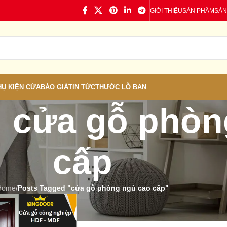
GIỚI THIỆU
SẢN PHẨM
SÀN
HỤ KIỆN CỬA
BÁO GIÁ
TIN TỨC
THƯỚC LỖ BAN
: cửa gỗ phòn
cấp
Home
/
Posts Tagged "cửa gỗ phòng ngủ cao cấp"