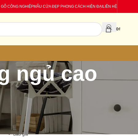
 GỖ CÔNG NGHIỆP
MẪU CỬA ĐẸP PHONG CÁCH HIỆN ĐẠI
LIÊN HỆ
0
₫
g ngủ cao
CATEGORIES
Báo giá