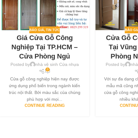
BÁO GI
BÁO GIÁ
,
TIN TỨC
Cửa Gỗ C
Giá Cửa Gỗ Công
Tại Vũng
Nghiệp Tại TP.HCM –
Phòng N
Cửa Phòng Ngủ
Posted by
nhà
Posted by
nhà vệ sinh Cửa nhựa
0
Với sự đa dạng c
Cửa gỗ công nghiệp hiện nay được
mẫu mã cũng nh
ứng dụng phổ biến trong ngành kiến
cửa gỗ công ngh
trúc nội thất. Bởi màu sắc của chúng
nhiều khá
phù hợp với mọi...
CONTINU
CONTINUE READING