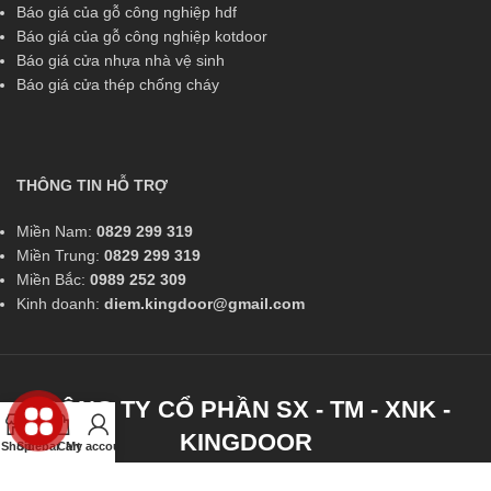
Báo giá của gỗ công nghiệp hdf
Báo giá của gỗ công nghiệp kotdoor
Báo giá cửa nhựa nhà vệ sinh
Báo giá cửa thép chống cháy
THÔNG TIN HỖ TRỢ
Miền Nam:
0829 299 319
Miền Trung:
0829 299 319
Miền Bắc:
0989 252 309
Kinh doanh:
diem.kingdoor@gmail.com
CÔNG TY CỔ PHẦN SX - TM - XNK -
KINGDOOR
Shop
Sidebar
Cart
My account