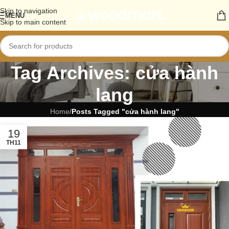
Skip to navigation
MENU
Skip to main content
Tag Archives: cửa hành
lang
Home
/
Posts Tagged "cửa hành lang"
19
TH11