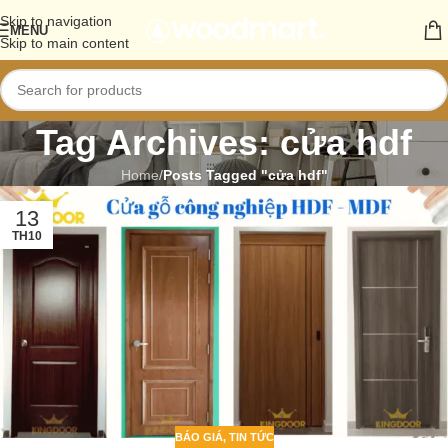
Skip to navigation
MENU
Skip to main content
Tag Archives: cửa hdf
Home
/
Posts Tagged "cửa hdf"
13
TH10
BÁO GIÁ
,
TIN TỨC